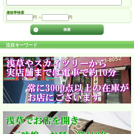
価格帯検索
円 ～
円
注目キーワード