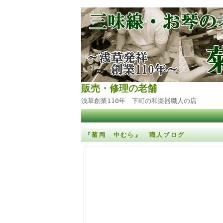
販売・修理の老舗
浅草創業110年 下町の和楽器職人の店
『菊岡 中むら』 職人ブログ