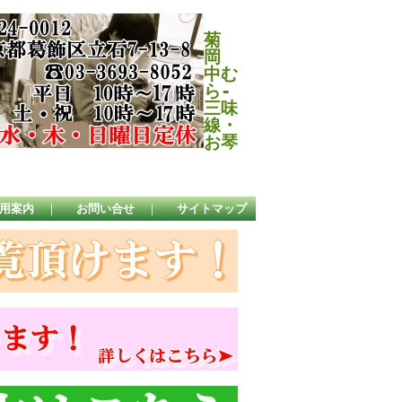
菊
岡
中む
ら-
三味
線・
お琴
用案内
｜
お問い合せ
｜
サイトマップ