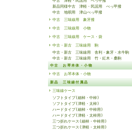
中古 津軽・民謡用 べっ甲撥
新品同様中古 津軽・民謡用 べっ甲撥
中古 地唄用 津山べっ甲撥
中古 三味線用 象牙撥
中古 三味線用 小物
中古 三味線用 ケース・袋
中古・新古 三味線用 駒
中古・新古 三味線用 舎利・象牙・水牛駒
中古・新古 三味線用 竹・紅木・桑駒
中古 お琴本体・小物
中古 お琴本体・小物
新品 三味線付属品
三味線ケース
ソフトタイプ(細棹・中棹)
ソフトタイプ(津軽・太棹)
ハードタイプ(細棹・中棹用)
ハードタイプ(津軽・太棹用)
三つ折れケース(細棹・中棹用)
三つ折れケース(津軽・太棹用)