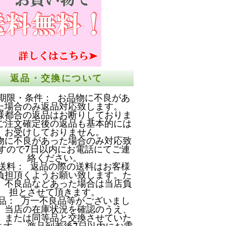
返品・交換について
期限・条件： お品物に不良があ
た場合のみ返品対応致します。
様都合の返品はお断りしておりま
ご注文確定後の返品も基本的には
お受けしておりません。
物に不良があった場合のみ対応致
すので7日以内にお電話にてご連
絡ください。
送料： 返品の際の送料はお客様
負担頂くようお願い致します。た
、不良品などあった場合は当店負
担とさせて頂きます。
品： 万一不良品等がございまし
、当店の在庫状況を確認のうえ、
、または同等品と交換させていた