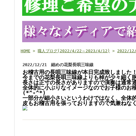
HOME
>
職人ブログ(2022/4/22～2023/4/12)
>
2022/
2022/12/21 細めの花梨長唄三味線
お稽古用の長唄三味線が本日完成致しました
今までの花梨長唄三味線よりも棹が少々細く
長さは正寸の長さがありますので演奏は通常
全体的に小ぶりなイメージなのでお子様のお
(*^-^*)
一部分が細小さいというわけではなく、全体的
皮もお稽古用を張っておりますので気兼ねなく