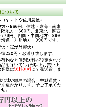
について
ネコヤマトや佐川急便↓
方‥660円、
信越・東海・南東
北陸地方‥660円、北東北・関西
770円、四国・中国地方‥880
北海道・九州地方‥990円です。
郵便・定形外郵便↓
一律220円～お送り致します。
い荷物など個別送料が設定されて
商品を除いて1万円以上お買い上
お客様は
送料無料
にて発送致しま
部地域や離島の場合、中継運賃・
が別途かかります。予ご了承くだ
ませ。