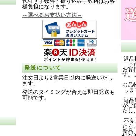
代引き手数料・振り込み手数料はお客
様負担になります。
～選べるお支払い方法～
返品
っ
発送について
お客
す。
注文日より2営業日以内に発送いたし
ます。
お品
しま
発送のタイミングが合えば即日発送も
可能です。
返品
がご
だし
不良
たら
新品