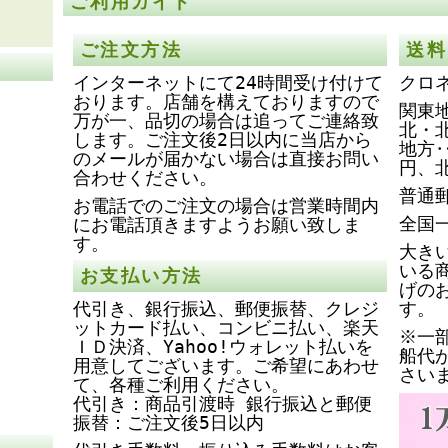
ご利用ガイド
ご注文方法
送料
インターネットにて24時間受け付けて
クロ
おります。店舗を構えておりますので
関東地
万が一、品切の場合は追ってご連絡致
北・
します。ご注文後2日以内に当店から
地方‥
のメールが届かない場合は直接お問い
円、
合わせください。
普通
お電話でのご注文の場合は営業時間内
全国
にお電話頂きますようお願い致しま
す。
大き
いる
お支払い方法
げの
代引き、銀行振込、郵便振替、クレジ
す。
ットカード払い、コンビニ払い、楽天
※一
ＩＤ決済、Yahoo!ウォレット払いを
船代
用意してございます。ご希望にあわせ
さい
て、各種ご利用ください。
代引き：商品引渡時 銀行振込と郵便
振替：ご注文後5日以内