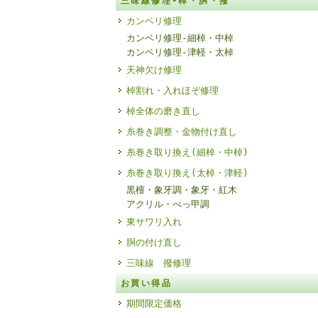
三味線修理-棹・胴・撥
カンベリ修理
カンベリ修理-細棹・中棹
カンベリ修理-津軽・太棹
天神欠け修理
棹割れ・入れほぞ修理
棹全体の磨き直し
糸巻き調整・金物付け直し
糸巻き取り換え(細棹・中棹)
糸巻き取り換え(太棹・津軽)
黒檀・象牙調・象牙・紅木
アクリル・べっ甲調
東サワリ入れ
胴の付け直し
三味線 撥修理
お買い得品
期間限定価格