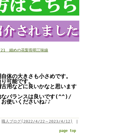
12/21 細めの花梨長唄三味線
！
胴自体の大きさも小さめです。
通り可能です。
稽古用などに良いかなと思います
なバランスは良いです(^^)/
お使いくださいね♪♪
職人ブログ(2022/4/22～2023/4/12)
｜
page top