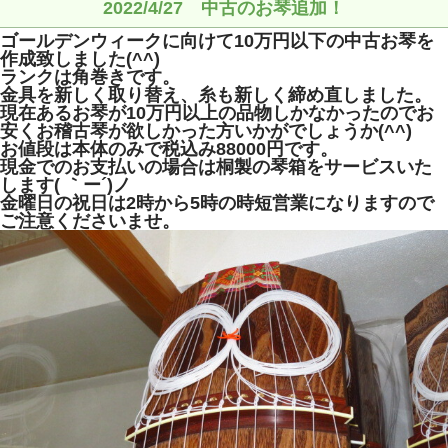
2022/4/27 中古のお琴追加！
ゴールデンウィークに向けて10万円以下の中古お琴を
作成致しました(^^)
ランクは角巻きです。
金具を新しく取り替え、糸も新しく締め直しました。
現在あるお琴が10万円以上の品物しかなかったのでお
安くお稽古琴が欲しかった方いかがでしょうか(^^)
お値段は本体のみで税込み88000円です。
現金でのお支払いの場合は桐製の琴箱をサービスいた
します( ｀ー´)ノ
金曜日の祝日は2時から5時の時短営業になりますので
ご注意くださいませ。