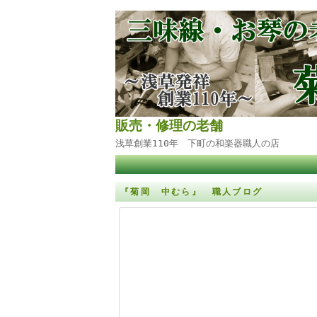
販売・修理の老舗
浅草創業110年 下町の和楽器職人の店
『菊岡 中むら』 職人ブログ