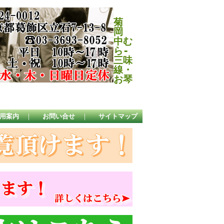
菊
岡
中む
ら-
三味
線・
お琴
用案内
｜
お問い合せ
｜
サイトマップ