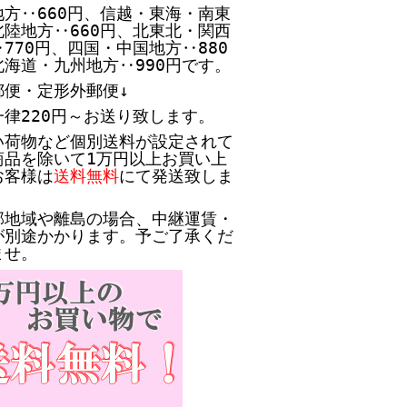
方‥660円、
信越・東海・南東
北陸地方‥660円、北東北・関西
770円、四国・中国地方‥880
北海道・九州地方‥990円です。
郵便・定形外郵便↓
一律220円～お送り致します。
い荷物など個別送料が設定されて
商品を除いて1万円以上お買い上
お客様は
送料無料
にて発送致しま
部地域や離島の場合、中継運賃・
が別途かかります。予ご了承くだ
ませ。