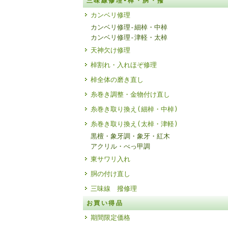
三味線修理-棹・胴・撥
カンベリ修理
カンベリ修理-細棹・中棹
カンベリ修理-津軽・太棹
天神欠け修理
棹割れ・入れほぞ修理
棹全体の磨き直し
糸巻き調整・金物付け直し
糸巻き取り換え(細棹・中棹)
糸巻き取り換え(太棹・津軽)
黒檀・象牙調・象牙・紅木
アクリル・べっ甲調
東サワリ入れ
胴の付け直し
三味線 撥修理
お買い得品
期間限定価格