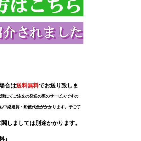
場合は
送料無料
でお送り致しま
電話にてご注文の発送の際のサービスですの
も中継運賃・船便代金がかかります。予ご了
に関しましては別途かかります。
料↓