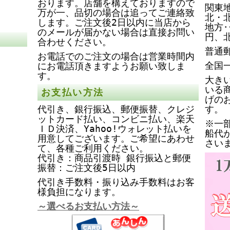
おります。店舗を構えておりますので
関東地
万が一、品切の場合は追ってご連絡致
北・
します。ご注文後2日以内に当店から
地方‥
のメールが届かない場合は直接お問い
円、
合わせください。
普通
お電話でのご注文の場合は営業時間内
全国
にお電話頂きますようお願い致しま
す。
大き
いる
お支払い方法
げの
代引き、銀行振込、郵便振替、クレジ
す。
ットカード払い、コンビニ払い、楽天
※一
ＩＤ決済、Yahoo!ウォレット払いを
船代
用意してございます。ご希望にあわせ
さい
て、各種ご利用ください。
代引き：商品引渡時 銀行振込と郵便
振替：ご注文後5日以内
代引き手数料・振り込み手数料はお客
様負担になります。
～選べるお支払い方法～