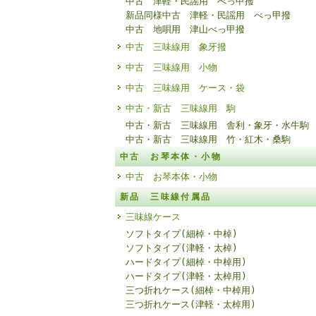
中古 津軽・民謡用 べっ甲撥
新品同様中古 津軽・民謡用 べっ甲撥
中古 地唄用 津山べっ甲撥
中古 三味線用 象牙撥
中古 三味線用 小物
中古 三味線用 ケース・袋
中古・新古 三味線用 駒
中古・新古 三味線用 舎利・象牙・水牛駒
中古・新古 三味線用 竹・紅木・桑駒
中古 お琴本体・小物
中古 お琴本体・小物
新品 三味線付属品
三味線ケース
ソフトタイプ(細棹・中棹)
ソフトタイプ(津軽・太棹)
ハードタイプ(細棹・中棹用)
ハードタイプ(津軽・太棹用)
三つ折れケース(細棹・中棹用)
三つ折れケース(津軽・太棹用)