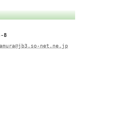
-8
amura@jb3.so-net.ne.jp