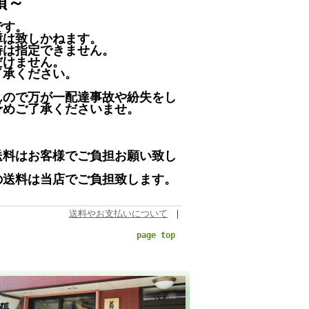
項～
です。
障は致しかねます。
時は指定できません。
だけません。
了承ください。
んので万が一配達事故や紛失をし
予めご了承くださいませ。
送料はお客様でご負担お願い致し
の送料は当店でご負担致します。
送料やお支払いについて
｜
page top