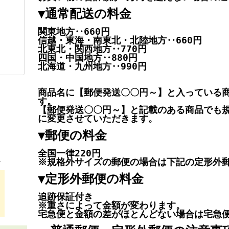
▼通常配送の料金
関東地方‥660円
信越・東海・南東北・北陸地方‥660円
北東北・関西地方‥770円
四国・中国地方‥880円
北海道・九州地方‥990円
商品名に【郵便発送〇〇円～】と入っている
す。
【郵便発送〇〇円～】と記載のある商品でも
に変更させていただきます。
▼郵便の料金
全国一律220円
！
※規格外サイズの郵便の場合は下記の定形外
▼定形外郵便の料金
追跡保証付き
※重さによって金額が変わります。
宅急便と金額の差がほとんどない場合は宅急