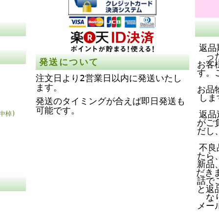
返品
っ
発送について
お客
す。
注文日より2営業日以内に発送いたし
ます。
お品
しま
発送のタイミングが合えば即日発送も
可能です。
返品
中棹)
がご
だし
不良
たら
新品
だき
話で
と返
な
メー