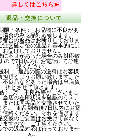
返品・交換について
期限・条件： お品物に不良があ
た場合のみ返品対応致します。
様都合の返品はお断りしておりま
ご注文確定後の返品も基本的には
お受けしておりません。
物に不良があった場合のみ対応致
すので7日以内にお電話にてご連
絡ください。
送料： 返品の際の送料はお客様
負担頂くようお願い致します。た
、不良品などあった場合は当店負
担とさせて頂きます。
品： 万一不良品等がございまし
、当店の在庫状況を確認のうえ、
、または同等品と交換させていた
ます。 商品到着後7日以内にお電
ご連絡ください。それを過ぎます
品交換のご要望はお受けできなく
りますので、ご了承ください。
ルでの返品対応は行っておりませ
ん。