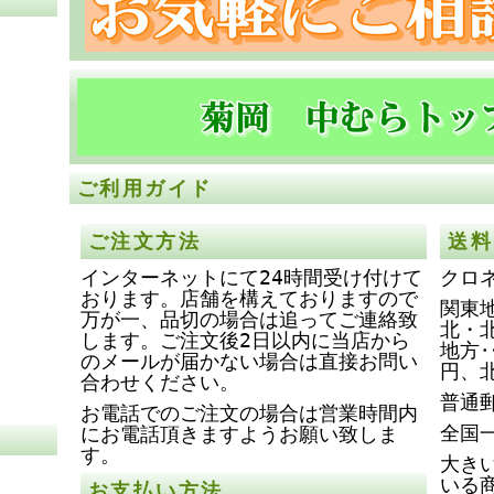
ご利用ガイド
ご注文方法
送料
インターネットにて24時間受け付けて
クロ
おります。店舗を構えておりますので
関東地
万が一、品切の場合は追ってご連絡致
北・
します。ご注文後2日以内に当店から
地方‥
のメールが届かない場合は直接お問い
円、
合わせください。
普通
お電話でのご注文の場合は営業時間内
全国
にお電話頂きますようお願い致しま
す。
大き
いる
お支払い方法