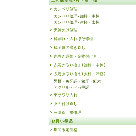
三味線修理-棹・胴・撥
カンベリ修理
カンベリ修理-細棹・中棹
カンベリ修理-津軽・太棹
天神欠け修理
棹割れ・入れほぞ修理
棹全体の磨き直し
糸巻き調整・金物付け直し
糸巻き取り換え(細棹・中棹)
糸巻き取り換え(太棹・津軽)
黒檀・象牙調・象牙・紅木
アクリル・べっ甲調
東サワリ入れ
胴の付け直し
三味線 撥修理
お買い得品
期間限定価格