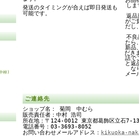
しま
発送のタイミングが合えば即日発送も
可能です。
返品
がご
だし
不良
たら
新品
だき
話で
と返
な
中棹)
メー
ご連絡先
ショップ名： 菊岡 中むら
販売責任者：中村 浩司
所在地：〒124-0012 東京都葛飾区立石7-13
電話番号：03-3693-8052
お問い合わせメールアドレス：
kikuoka-nak