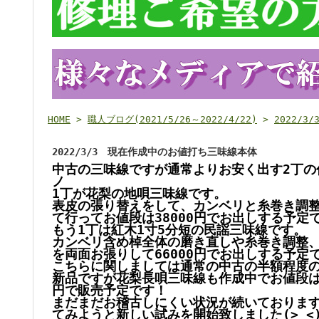
HOME
>
職人ブログ(2021/5/26～2022/4/22)
>
2022/
2022/3/3 現在作成中のお値打ち三味線本体
中古の三味線ですが通常よりお安く出す2丁の
ノ
1丁が花梨の地唄三味線です。
表皮の張り替えをして、カンベリと糸巻き調
て行ってお値段は38000円でお出しする予定
もう1丁は紅木
1寸5分短の
民謡三味線です。
カンベリ含め棹全体の磨き直しや糸巻き調整
を両面お張りして66000円でお出しする予定
こちらに関しましては通常の中古の半額程度の
新品ですが花梨長唄三味線も作成中でお値段は通
円で販売予定です！
まだまだお稽古しにくい状況が続いておりま
てみようと新しい試みを開始致しました(>_<