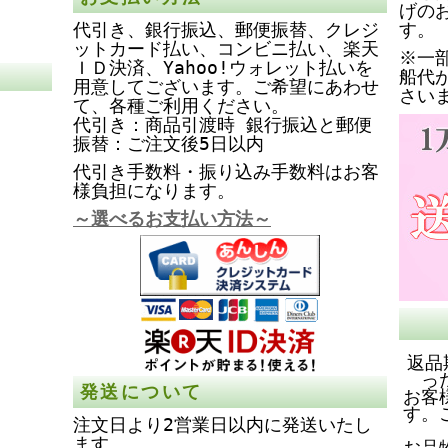
げの
代引き、銀行振込、郵便振替、クレジ
す。
ットカード払い、コンビニ払い、楽天
※一
ＩＤ決済、Yahoo!ウォレット払いを
船代
用意してございます。ご希望にあわせ
さい
て、各種ご利用ください。
代引き：商品引渡時 銀行振込と郵便
振替：ご注文後5日以内
代引き手数料・振り込み手数料はお客
様負担になります。
～選べるお支払い方法～
返品
っ
発送について
お客
す。
注文日より2営業日以内に発送いたし
ます。
お品