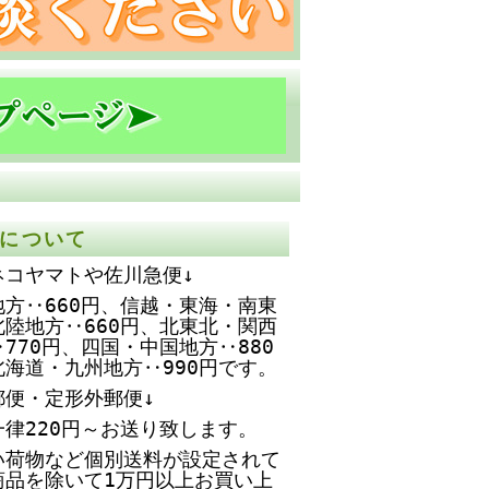
について
ネコヤマトや佐川急便↓
方‥660円、
信越・東海・南東
北陸地方‥660円、北東北・関西
770円、四国・中国地方‥880
北海道・九州地方‥990円です。
郵便・定形外郵便↓
一律220円～お送り致します。
い荷物など個別送料が設定されて
商品を除いて1万円以上お買い上