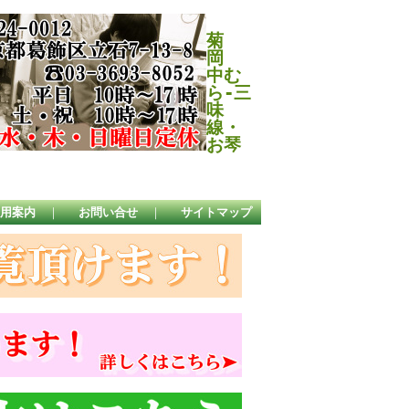
菊
岡
中む
ら-三
味
線・
お琴
用案内
｜
お問い合せ
｜
サイトマップ