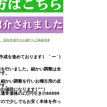
3/3 現在作成中のお値打ち三味線本体
作成を進めております( ｀ー´)
整を行いました。細かい調整は全
です。
、細かい調整を行いお稽古用の皮
です。
お値段になります(^^)
常価格の2万円引きの66000
すので少しでもお安く本体を作っ
)