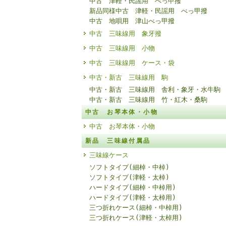
中古 津軽・民謡用 べっ甲撥
新品同様中古 津軽・民謡用 べっ甲撥
中古 地唄用 津山べっ甲撥
中古 三味線用 象牙撥
中古 三味線用 小物
中古 三味線用 ケース・袋
中古・新古 三味線用 駒
中古・新古 三味線用 舎利・象牙・水牛駒
中古・新古 三味線用 竹・紅木・桑駒
中古 お琴本体・小物
中古 お琴本体・小物
新品 三味線付属品
三味線ケース
ソフトタイプ(細棹・中棹)
ソフトタイプ(津軽・太棹)
ハードタイプ(細棹・中棹用)
ハードタイプ(津軽・太棹用)
三つ折れケース(細棹・中棹用)
三つ折れケース(津軽・太棹用)