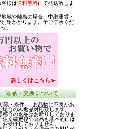
お客様は
送料無料
にて発送致しま
部地域や離島の場合、中継運賃・
が別途かかります。予ご了承くだ
ませ。
返品・交換について
期限・条件： お品物に不良があ
た場合のみ返品対応致します。
様都合の返品はお断りしておりま
ご注文確定後の返品も基本的には
お受けしておりません。
物に不良があった場合のみ対応致