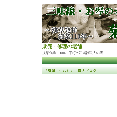
販売・修理の老舗
浅草創業110年 下町の和楽器職人の店
『菊岡 中むら』 職人ブログ