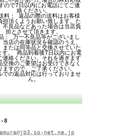
すので7日以内にお電話にてご連
絡ください。
送料： 返品の際の送料はお客様
負担頂くようお願い致します。た
、不良品などあった場合は当店負
担とさせて頂きます。
品： 万一不良品等がございまし
、当店の在庫状況を確認のうえ、
、または同等品と交換させていた
ます。 商品到着後7日以内にお電
ご連絡ください。それを過ぎます
品交換のご要望はお受けできなく
りますので、ご了承ください。
ルでの返品対応は行っておりませ
ん。
-8
amura@jb3.so-net.ne.jp