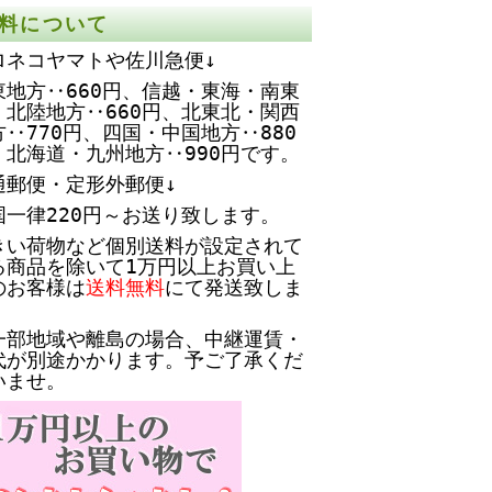
料について
ロネコヤマトや佐川急便↓
東地方‥660円、
信越・東海・南東
・北陸地方‥660円、北東北・関西
方‥770円、四国・中国地方‥880
、北海道・九州地方‥990円です。
通郵便・定形外郵便↓
国一律220円～お送り致します。
きい荷物など個別送料が設定されて
る商品を除いて1万円以上お買い上
のお客様は
送料無料
にて発送致しま
。
一部地域や離島の場合、中継運賃・
代が別途かかります。予ご了承くだ
いませ。