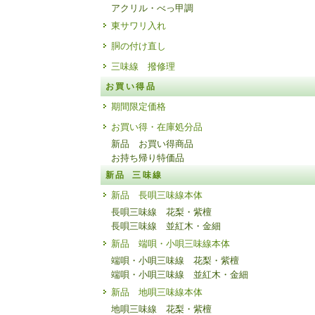
アクリル・べっ甲調
東サワリ入れ
胴の付け直し
三味線 撥修理
お買い得品
期間限定価格
お買い得・在庫処分品
新品 お買い得商品
お持ち帰り特価品
新品 三味線
新品 長唄三味線本体
長唄三味線 花梨・紫檀
長唄三味線 並紅木・金細
新品 端唄・小唄三味線本体
端唄・小唄三味線 花梨・紫檀
端唄・小唄三味線 並紅木・金細
新品 地唄三味線本体
地唄三味線 花梨・紫檀