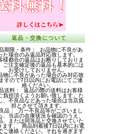
返品・交換について
品期限・条件： お品物に不良があ
った場合のみ返品対応致します。
客様都合の返品はお断りしておりま
。ご注文確定後の返品も基本的には
お受けしておりません。
品物に不良があった場合のみ対応致
ますので7日以内にお電話にてご連
絡ください。
品送料： 返品の際の送料はお客様
ご負担頂くようお願い致します。た
し、不良品などあった場合は当店負
担とさせて頂きます。
良品： 万一不良品等がございまし
ら、当店の在庫状況を確認のうえ、
品、または同等品と交換させていた
きます。 商品到着後7日以内にお電
でご連絡ください。それを過ぎます