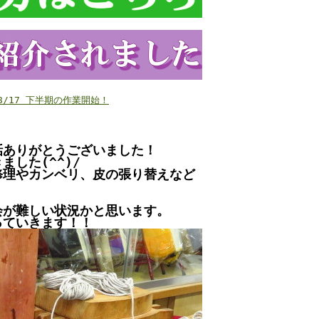
/8/17 下半期の作業開始！
話ありがとうございました！
した(^^)/
修理やカンベリ、皮の張り替えなど
会が難しい状況かと思います。
っていきます！！