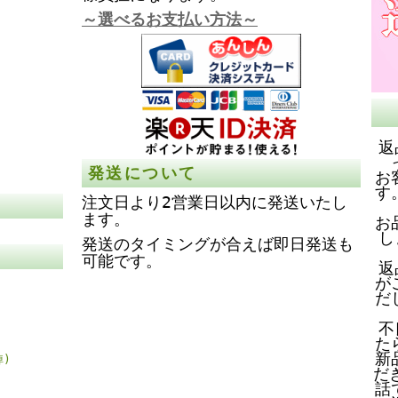
～選べるお支払い方法～
返
発送について
お
す
注文日より2営業日以内に発送いたし
ます。
お
し
発送のタイミングが合えば即日発送も
可能です。
返
が
だ
不
た
新
)
だ
話