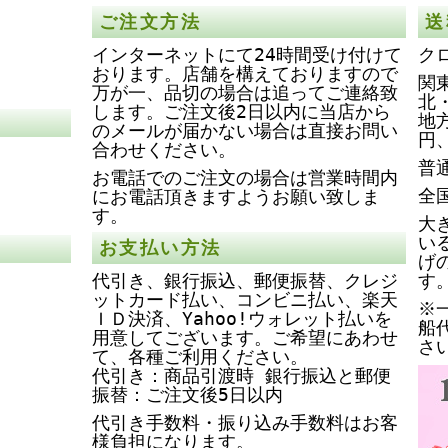
ご注文方法
送
インターネットにて24時間受け付けて
ク
おります。店舗を構えておりますので
関
万が一、品切の場合は追ってご連絡致
北
します。ご注文後2日以内に当店から
地
のメールが届かない場合は直接お問い
円
合わせください。
普
お電話でのご注文の場合は営業時間内
全
にお電話頂きますようお願い致しま
す。
大
い
お支払い方法
げ
代引き、銀行振込、郵便振替、クレジ
す
ットカード払い、コンビニ払い、楽天
※
ＩＤ決済、Yahoo!ウォレット払いを
船
用意してございます。ご希望にあわせ
さ
て、各種ご利用ください。
代引き：商品引渡時 銀行振込と郵便
振替：ご注文後5日以内
代引き手数料・振り込み手数料はお客
様負担になります。