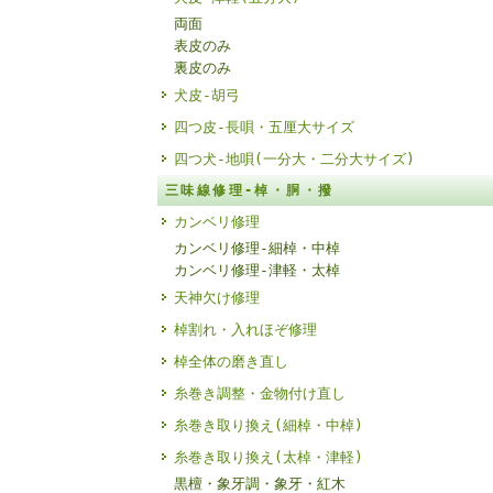
両面
表皮のみ
裏皮のみ
犬皮-胡弓
四つ皮-長唄・五厘大サイズ
四つ犬-地唄(一分大・二分大サイズ)
三味線修理-棹・胴・撥
カンベリ修理
カンベリ修理-細棹・中棹
カンベリ修理-津軽・太棹
天神欠け修理
棹割れ・入れほぞ修理
棹全体の磨き直し
糸巻き調整・金物付け直し
糸巻き取り換え(細棹・中棹)
糸巻き取り換え(太棹・津軽)
黒檀・象牙調・象牙・紅木