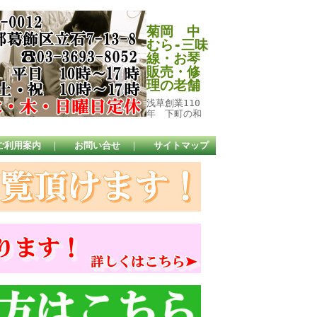
菊岡 中
むら-三味
線・お琴
販売・修
理の老舗
浅草創業110
年 下町の和
ご利用案内
｜
お問い合せ
｜
サイトマップ