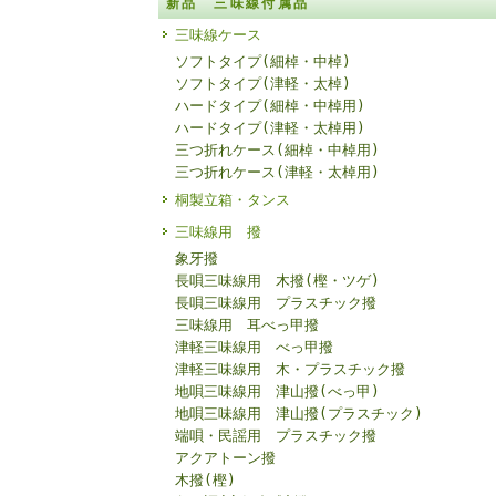
新品 三味線付属品
三味線ケース
ソフトタイプ(細棹・中棹)
ソフトタイプ(津軽・太棹)
ハードタイプ(細棹・中棹用)
ハードタイプ(津軽・太棹用)
三つ折れケース(細棹・中棹用)
三つ折れケース(津軽・太棹用)
桐製立箱・タンス
三味線用 撥
象牙撥
長唄三味線用 木撥(樫・ツゲ)
長唄三味線用 プラスチック撥
三味線用 耳べっ甲撥
津軽三味線用 べっ甲撥
津軽三味線用 木・プラスチック撥
地唄三味線用 津山撥(べっ甲)
地唄三味線用 津山撥(プラスチック)
端唄・民謡用 プラスチック撥
アクアトーン撥
木撥(樫)