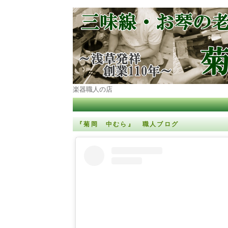
楽器職人の店
『菊岡 中むら』 職人ブログ