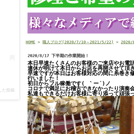
HOME
>
職人ブログ(2020/7/10～2021/5/22)
>
2020
2020/8/17 下半期の作業開始！
本日早速たくさんのお客様のご来店やお電
連休が明けて本日からお店を再開させて頂きま
早速ですが本日はお客様対応の間に糸巻き
行いました！
初日からフル稼働です( ｀ー´)ノ
コロナで満足にお稽古できなかったり演奏
アした投稿
私達もできるだけお客様に寄り添って頑張