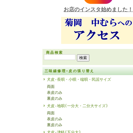
お店のインスタ始めました！
商品検索
三味線修理-皮の張り替え
犬皮-長唄・小唄・端唄・民謡サイズ
両面
表皮のみ
裏皮のみ
犬皮-地唄(一分大・二分大サイズ)
両面
表皮のみ
裏皮のみ
犬皮-津軽(五分大)