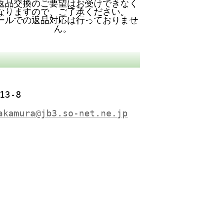
返品交換のご要望はお受けできなく
なりますので、ご了承ください。
ールでの返品対応は行っておりませ
ん。
13-8
akamura@jb3.so-net.ne.jp