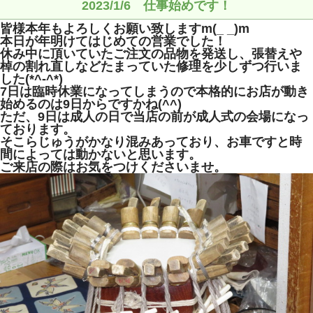
2023/1/6 仕事始めです！
皆様本年もよろしくお願い致しますm(_ _)m
本日が年明けてはじめての営業でした！
休み中に頂いていたご注文の品物を発送し、張替えや
棹の割れ直しなどたまっていた修理を少しずつ行いま
した(*^-^*)
7日は臨時休業になってしまうので本格的にお店が動き
始めるのは9日からですかね(^^)
ただ、9日は成人の日で当店の前が成人式の会場になっ
ております。
そこらじゅうがかなり混みあっており、お車ですと時
間によっては動かないと思います。
ご来店の際はお気をつけくださいませ。