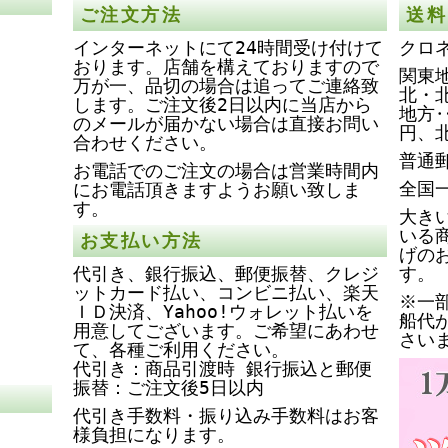
ご注文方法
送料
インターネットにて24時間受け付けて
クロ
おります。店舗を構えておりますので
関東地
万が一、品切の場合は追ってご連絡致
北・
します。ご注文後2日以内に当店から
地方‥
のメールが届かない場合は直接お問い
円、
合わせください。
普通
お電話でのご注文の場合は営業時間内
全国
にお電話頂きますようお願い致しま
す。
大き
いる
お支払い方法
げの
代引き、銀行振込、郵便振替、クレジ
す。
ットカード払い、コンビニ払い、楽天
※一
ＩＤ決済、Yahoo!ウォレット払いを
船代
用意してございます。ご希望にあわせ
さい
て、各種ご利用ください。
代引き：商品引渡時 銀行振込と郵便
振替：ご注文後5日以内
代引き手数料・振り込み手数料はお客
様負担になります。