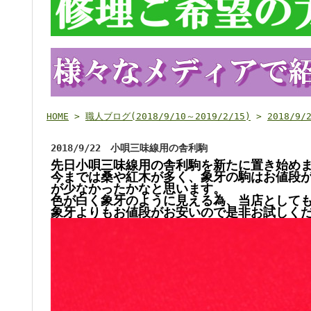
HOME
>
職人ブログ(2018/9/10～2019/2/15)
>
2018/
2018/9/22 小唄三味線用の舎利駒
先日小唄三味線用の舎利駒を新たに置き始めまし
今までは桑や紅木が多く、象牙の駒はお値段
が少なかったかなと思います。
色が白く象牙のように見える為、当店としても
象牙よりもお値段がお安いので是非お試しく