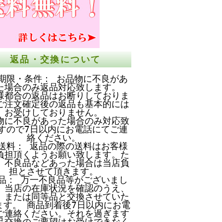
返品・交換について
期限・条件： お品物に不良があ
た場合のみ返品対応致します。
様都合の返品はお断りしておりま
ご注文確定後の返品も基本的には
お受けしておりません。
物に不良があった場合のみ対応致
すので7日以内にお電話にてご連
絡ください。
送料： 返品の際の送料はお客様
負担頂くようお願い致します。た
、不良品などあった場合は当店負
担とさせて頂きます。
品： 万一不良品等がございまし
、当店の在庫状況を確認のうえ、
、または同等品と交換させていた
ます。 商品到着後7日以内にお電
ご連絡ください。それを過ぎます
品交換のご要望はお受けできなく