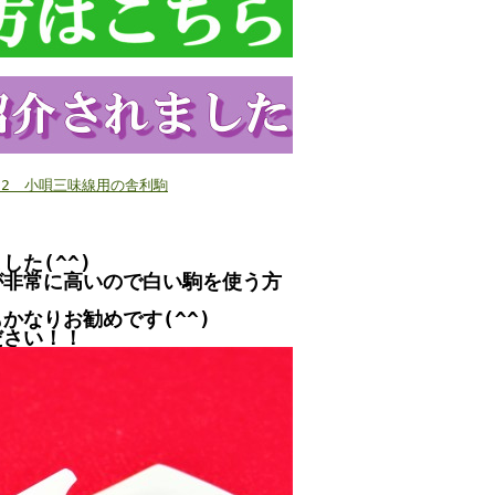
9/22 小唄三味線用の舎利駒
た(^^)
が非常に高いので白い駒を使う方
かなりお勧めです(^^)
ださい！！