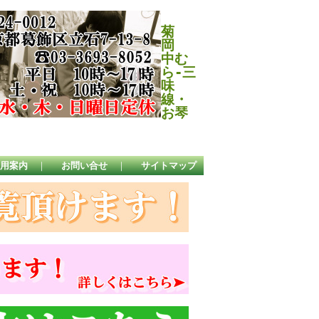
菊
岡
中む
ら-三
味
線・
お琴
用案内
｜
お問い合せ
｜
サイトマップ