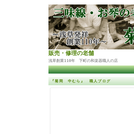
販売・修理の老舗
浅草創業110年 下町の和楽器職人の店
『菊岡 中むら』 職人ブログ