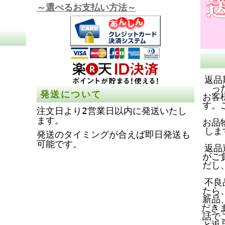
～選べるお支払い方法～
返品
っ
発送について
お客
す。
注文日より2営業日以内に発送いたし
ます。
お品
しま
発送のタイミングが合えば即日発送も
可能です。
返品
がご
だし
不良
たら
新品
だき
話で
と返