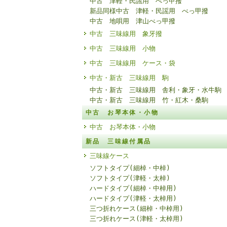
中古 津軽・民謡用 べっ甲撥
新品同様中古 津軽・民謡用 べっ甲撥
中古 地唄用 津山べっ甲撥
中古 三味線用 象牙撥
中古 三味線用 小物
中古 三味線用 ケース・袋
中古・新古 三味線用 駒
中古・新古 三味線用 舎利・象牙・水牛駒
中古・新古 三味線用 竹・紅木・桑駒
中古 お琴本体・小物
中古 お琴本体・小物
新品 三味線付属品
三味線ケース
ソフトタイプ(細棹・中棹)
ソフトタイプ(津軽・太棹)
ハードタイプ(細棹・中棹用)
ハードタイプ(津軽・太棹用)
三つ折れケース(細棹・中棹用)
三つ折れケース(津軽・太棹用)