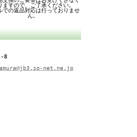
りますので、ご了承ください。
ルでの返品対応は行っておりませ
ん。
-8
amura@jb3.so-net.ne.jp