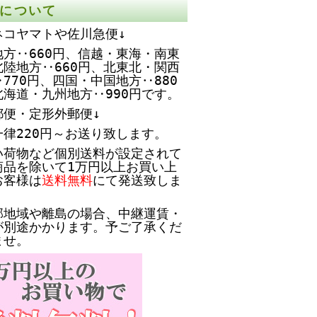
について
ネコヤマトや佐川急便↓
方‥660円、
信越・東海・南東
北陸地方‥660円、北東北・関西
770円、四国・中国地方‥880
北海道・九州地方‥990円です。
郵便・定形外郵便↓
一律220円～お送り致します。
い荷物など個別送料が設定されて
商品を除いて1万円以上お買い上
お客様は
送料無料
にて発送致しま
部地域や離島の場合、中継運賃・
が別途かかります。予ご了承くだ
ませ。