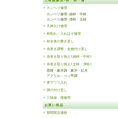
三味線修理-棹・胴・撥
カンベリ修理
カンベリ修理-細棹・中棹
カンベリ修理-津軽・太棹
天神欠け修理
棹割れ・入れほぞ修理
棹全体の磨き直し
糸巻き調整・金物付け直し
糸巻き取り換え(細棹・中棹)
糸巻き取り換え(太棹・津軽)
黒檀・象牙調・象牙・紅木
アクリル・べっ甲調
東サワリ入れ
胴の付け直し
三味線 撥修理
お買い得品
期間限定価格