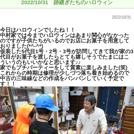
2022/10/31 跡継ぎたちのハロウィン
2022/10/31
今日はハロウィンでしたね！！
中村家では今までハロウィンはあまり関心がなかった
のですが子供たちがいるのでお店にお菓子を用意して
おりました(*^-^*)
仮装した5代目1号・2号・3号が訪問してきて我が家の3
代目がお菓子を渡したらとても嬉しそうでたまにはこ
ういうのもいいかなと思います♪♪
家でもプチパーティーをして質素に楽しみました(笑)
これからの時期は修理が少しづつ落ち着き始めるので
中古の三味線などの作成をバンバンしていく予定で
す！！