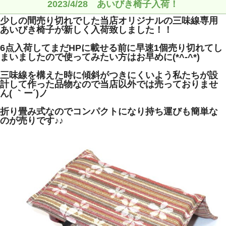
2023/4/28 あいびき椅子入荷！
少しの間売り切れでした当店オリジナルの三味線専用
あいびき椅子が新しく入荷致しました！！
6点入荷してまだHPに載せる前に早速1個売り切れてし
まいましたので使ってみたい方はお早めに(*^-^*)
三味線を構えた時に傾斜がつきにくいよう私たちが設
計して作った品物なので当店以外では売っておりませ
ん( ｀ー´)ノ
折り畳み式なのでコンパクトになり持ち運びも簡単な
のが売りです♪♪