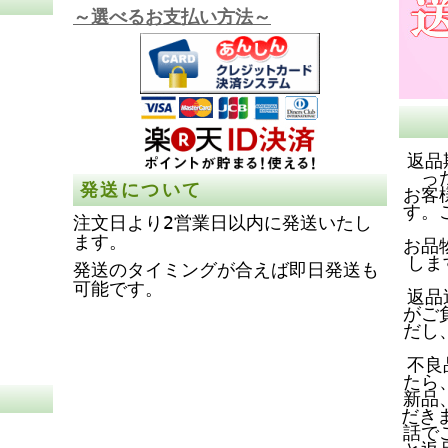
～選べるお支払い方法～
返品
っ
発送について
お客
す。
注文日より2営業日以内に発送いたし
ます。
お品
しま
発送のタイミングが合えば即日発送も
可能です。
返品
がご
だし
不良
たら
新品
だき
話で