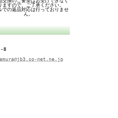
品交換のご要望はお受けできなく
りますので、ご了承ください。
ルでの返品対応は行っておりませ
ん。
-8
amura@jb3.so-net.ne.jp