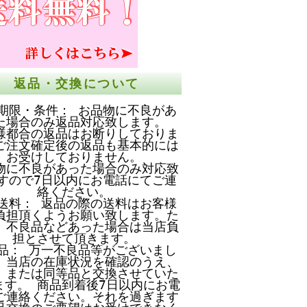
返品・交換について
期限・条件： お品物に不良があ
た場合のみ返品対応致します。
様都合の返品はお断りしておりま
ご注文確定後の返品も基本的には
お受けしておりません。
物に不良があった場合のみ対応致
すので7日以内にお電話にてご連
絡ください。
送料： 返品の際の送料はお客様
負担頂くようお願い致します。た
、不良品などあった場合は当店負
担とさせて頂きます。
品： 万一不良品等がございまし
、当店の在庫状況を確認のうえ、
、または同等品と交換させていた
ます。 商品到着後7日以内にお電
ご連絡ください。それを過ぎます