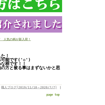
7/7 人気の柄が新入荷！
した！
能です('◇')ゞ
めな柄です！！
他の方と被る事はまずないかと思
職人ブログ(2019/11/18～2020/7/7)
｜
page top