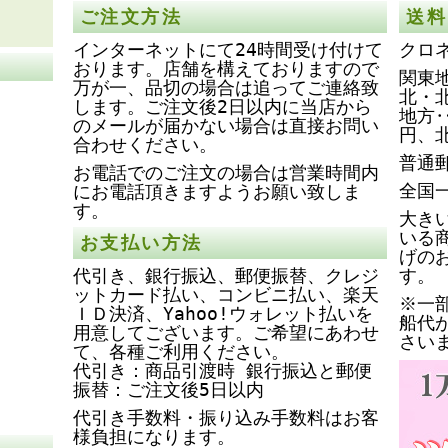
ご注文方法
送料
インターネットにて24時間受け付けて
クロ
おります。店舗を構えておりますので
関東地
万が一、品切の場合は追ってご連絡致
北・
します。ご注文後2日以内に当店から
地方‥
のメールが届かない場合は直接お問い
円、
合わせください。
普通
お電話でのご注文の場合は営業時間内
全国
にお電話頂きますようお願い致しま
す。
大き
いる
お支払い方法
げの
代引き、銀行振込、郵便振替、クレジ
す。
ットカード払い、コンビニ払い、楽天
※一
ＩＤ決済、Yahoo!ウォレット払いを
船代
用意してございます。ご希望にあわせ
さい
て、各種ご利用ください。
代引き：商品引渡時 銀行振込と郵便
振替：ご注文後5日以内
代引き手数料・振り込み手数料はお客
様負担になります。