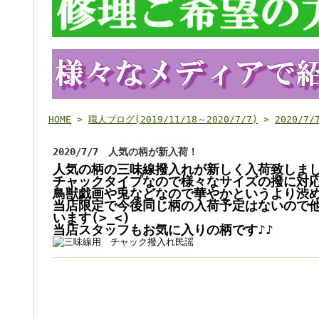
HOME
>
職人ブログ(2019/11/18～2020/7/7)
>
2020/
2020/7/7 人気の柄が新入荷！
人気の柄の三味線撥入れが新しく入荷致しま
チャックタイプなので様々なサイズの撥に対応可
鳥獣戯画や兎などなので
華やかというより渋
当店限定で今後同じ柄の入荷予定はないので
います(>_<)
当店スタッフもお気に入りの柄です♪♪