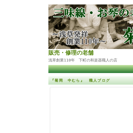
販売・修理の老舗
浅草創業110年 下町の和楽器職人の店
『菊岡 中むら』 職人ブログ