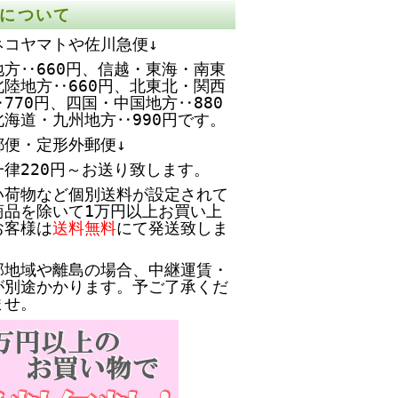
について
ネコヤマトや佐川急便↓
方‥660円、
信越・東海・南東
北陸地方‥660円、北東北・関西
770円、四国・中国地方‥880
北海道・九州地方‥990円です。
郵便・定形外郵便↓
一律220円～お送り致します。
い荷物など個別送料が設定されて
商品を除いて1万円以上お買い上
お客様は
送料無料
にて発送致しま
部地域や離島の場合、中継運賃・
が別途かかります。予ご了承くだ
ませ。