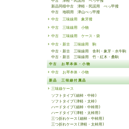
中古 津軽・民謡用 べっ甲撥
新品同様中古 津軽・民謡用 べっ甲撥
中古 地唄用 津山べっ甲撥
中古 三味線用 象牙撥
中古 三味線用 小物
中古 三味線用 ケース・袋
中古・新古 三味線用 駒
中古・新古 三味線用 舎利・象牙・水牛駒
中古・新古 三味線用 竹・紅木・桑駒
中古 お琴本体・小物
中古 お琴本体・小物
新品 三味線付属品
三味線ケース
ソフトタイプ(細棹・中棹)
ソフトタイプ(津軽・太棹)
ハードタイプ(細棹・中棹用)
ハードタイプ(津軽・太棹用)
三つ折れケース(細棹・中棹用)
三つ折れケース(津軽・太棹用)