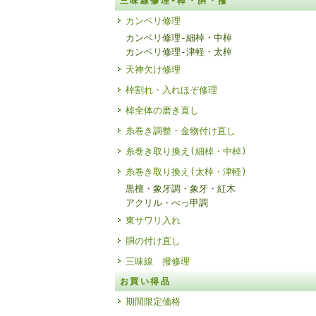
三味線修理-棹・胴・撥
カンベリ修理
カンベリ修理-細棹・中棹
カンベリ修理-津軽・太棹
天神欠け修理
棹割れ・入れほぞ修理
棹全体の磨き直し
糸巻き調整・金物付け直し
糸巻き取り換え(細棹・中棹)
糸巻き取り換え(太棹・津軽)
黒檀・象牙調・象牙・紅木
アクリル・べっ甲調
東サワリ入れ
胴の付け直し
三味線 撥修理
お買い得品
期間限定価格