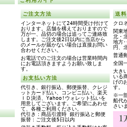
ご利用ガイド
ご注文方法
送料
インターネットにて24時間受け付けて
クロ
おります。店舗を構えておりますので
関東地
万が一、品切の場合は追ってご連絡致
北・
します。ご注文後2日以内に当店から
地方‥
のメールが届かない場合は直接お問い
円、
合わせください。
普通
お電話でのご注文の場合は営業時間内
全国
にお電話頂きますようお願い致しま
す。
大き
いる
お支払い方法
げの
代引き、銀行振込、郵便振替、クレジ
す。
ットカード払い、コンビニ払い、楽天
※一
ＩＤ決済、Yahoo!ウォレット払いを
船代
用意してございます。ご希望にあわせ
さい
て、各種ご利用ください。
代引き：商品引渡時 銀行振込と郵便
振替：ご注文後5日以内