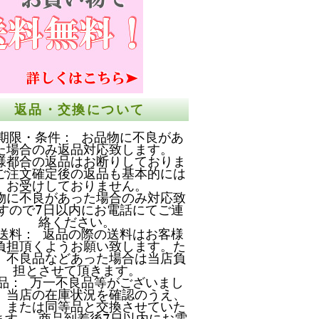
返品・交換について
期限・条件： お品物に不良があ
た場合のみ返品対応致します。
様都合の返品はお断りしておりま
ご注文確定後の返品も基本的には
お受けしておりません。
物に不良があった場合のみ対応致
すので7日以内にお電話にてご連
絡ください。
送料： 返品の際の送料はお客様
負担頂くようお願い致します。た
、不良品などあった場合は当店負
担とさせて頂きます。
品： 万一不良品等がございまし
、当店の在庫状況を確認のうえ、
、または同等品と交換させていた
ます。 商品到着後7日以内にお電