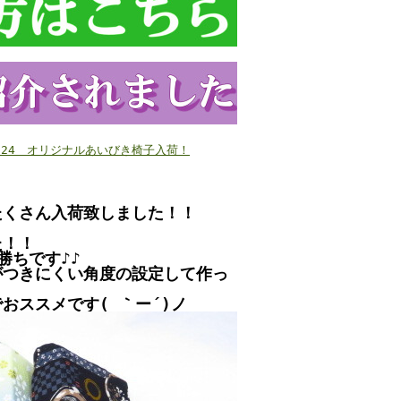
12/24 オリジナルあいびき椅子入荷！
たくさん入荷致しました！！
た！！
勝ちです♪♪
がつきにくい角度の設定して作っ
おススメです( ｀ー´)ノ