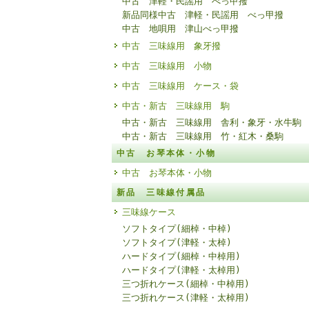
中古 津軽・民謡用 べっ甲撥
新品同様中古 津軽・民謡用 べっ甲撥
中古 地唄用 津山べっ甲撥
中古 三味線用 象牙撥
中古 三味線用 小物
中古 三味線用 ケース・袋
中古・新古 三味線用 駒
中古・新古 三味線用 舎利・象牙・水牛駒
中古・新古 三味線用 竹・紅木・桑駒
中古 お琴本体・小物
中古 お琴本体・小物
新品 三味線付属品
三味線ケース
ソフトタイプ(細棹・中棹)
ソフトタイプ(津軽・太棹)
ハードタイプ(細棹・中棹用)
ハードタイプ(津軽・太棹用)
三つ折れケース(細棹・中棹用)
三つ折れケース(津軽・太棹用)