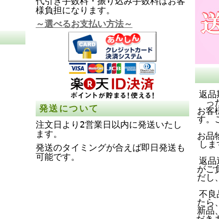
代引き手数料・振り込み手数料はお客
様負担になります。
～選べるお支払い方法～
返品
っ
発送について
お客
す。
注文日より2営業日以内に発送いたし
ます。
お品
しま
発送のタイミングが合えば即日発送も
可能です。
返品
がご
だし
不良
たら
新品
だき