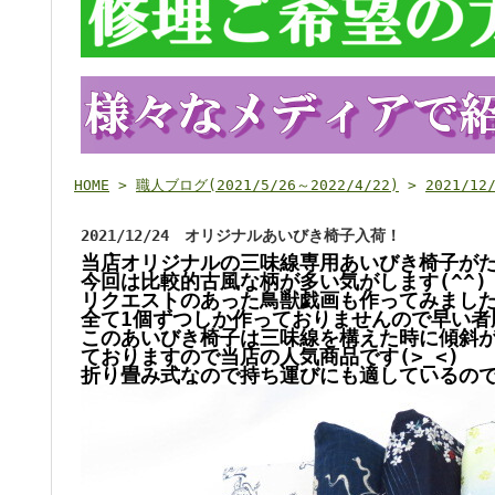
HOME
>
職人ブログ(2021/5/26～2022/4/22)
>
2021/
2021/12/24 オリジナルあいびき椅子入荷！
当店オリジナルの三味線専用あいびき椅子が
今回は比較的古風な柄が多い気がします(^^)
リクエストのあった鳥獣戯画も作ってみまし
全て1個ずつしか作っておりませんので早い者
このあいびき椅子は三味線を構えた時に傾斜
ておりますので当店の人気商品です(>_<)
折り畳み式なので持ち運びにも適しているので