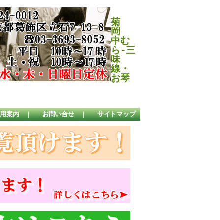
菊
岡
中む
ら-三
味
線・
お琴
用案内
｜
お問い合せ
｜
サイトマップ