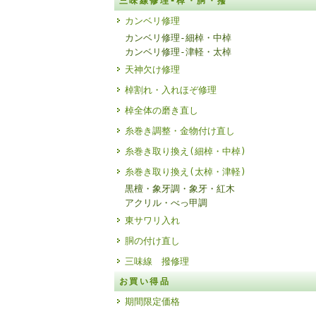
三味線修理-棹・胴・撥
カンベリ修理
カンベリ修理-細棹・中棹
カンベリ修理-津軽・太棹
天神欠け修理
棹割れ・入れほぞ修理
棹全体の磨き直し
糸巻き調整・金物付け直し
糸巻き取り換え(細棹・中棹)
糸巻き取り換え(太棹・津軽)
黒檀・象牙調・象牙・紅木
アクリル・べっ甲調
東サワリ入れ
胴の付け直し
三味線 撥修理
お買い得品
期間限定価格