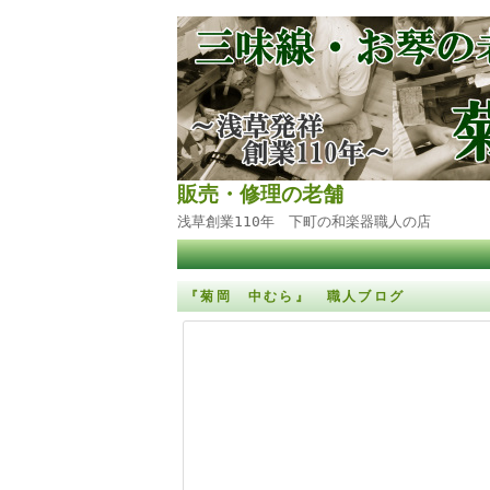
販売・修理の老舗
浅草創業110年 下町の和楽器職人の店
『菊岡 中むら』 職人ブログ