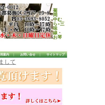
菊
岡
中む
ら-三
味
線・
お琴
用案内
｜
お問い合せ
｜
サイトマップ
まして