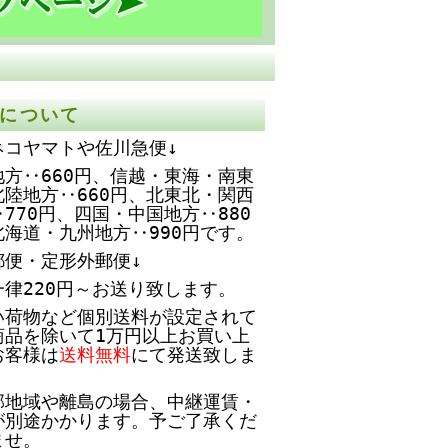
について
ネコヤマトや佐川急便↓
方‥660円、
信越・東海・南東
北陸地方‥660円、北東北・関西
770円、四国・中国地方‥880
北海道・九州地方‥990円です。
郵便・定形外郵便↓
一律220円～お送り致します。
い荷物など個別送料が設定されて
商品を除いて1万円以上お買い上
お客様は
送料無料
にて発送致しま
部地域や離島の場合、中継運賃・
が別途かかります。予ご了承くだ
ませ。