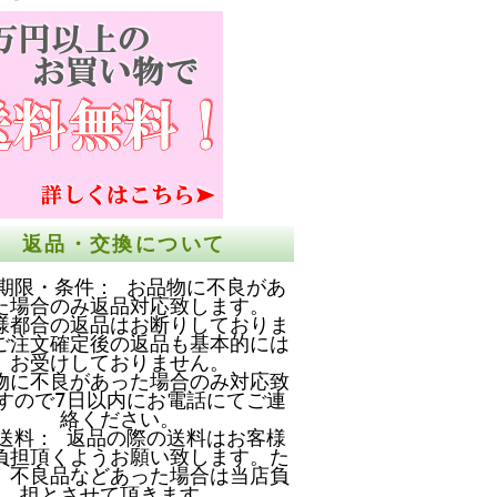
返品・交換について
期限・条件： お品物に不良があ
た場合のみ返品対応致します。
様都合の返品はお断りしておりま
ご注文確定後の返品も基本的には
お受けしておりません。
物に不良があった場合のみ対応致
すので7日以内にお電話にてご連
絡ください。
送料： 返品の際の送料はお客様
負担頂くようお願い致します。た
、不良品などあった場合は当店負
担とさせて頂きます。