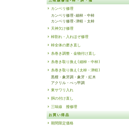
三味線修理-棹・胴・撥
カンベリ修理
カンベリ修理-細棹・中棹
カンベリ修理-津軽・太棹
天神欠け修理
棹割れ・入れほぞ修理
棹全体の磨き直し
糸巻き調整・金物付け直し
糸巻き取り換え(細棹・中棹)
糸巻き取り換え(太棹・津軽)
黒檀・象牙調・象牙・紅木
アクリル・べっ甲調
東サワリ入れ
胴の付け直し
三味線 撥修理
お買い得品
期間限定価格