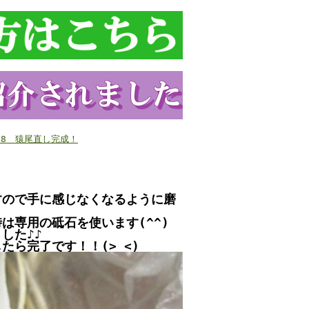
/28 猿尾直し完成！
すので手に感じなくなるように磨
は専用の砥石を使います(^^)
した♪♪
ら完了です！！(>_<)