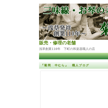
販売・修理の老舗
浅草創業110年 下町の和楽器職人の店
『菊岡 中むら』 職人ブログ