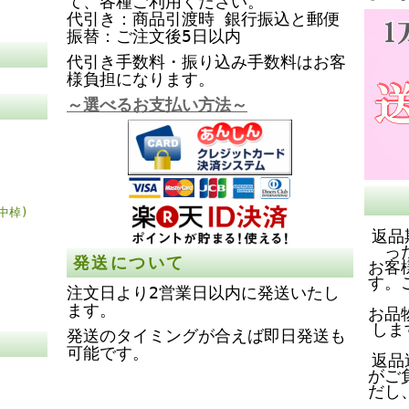
て、各種ご利用ください。
代引き：商品引渡時 銀行振込と郵便
振替：ご注文後5日以内
代引き手数料・振り込み手数料はお客
様負担になります。
～選べるお支払い方法～
中棹)
返品
っ
発送について
お客
す。
注文日より2営業日以内に発送いたし
ます。
お品
しま
発送のタイミングが合えば即日発送も
可能です。
返品
がご
だし