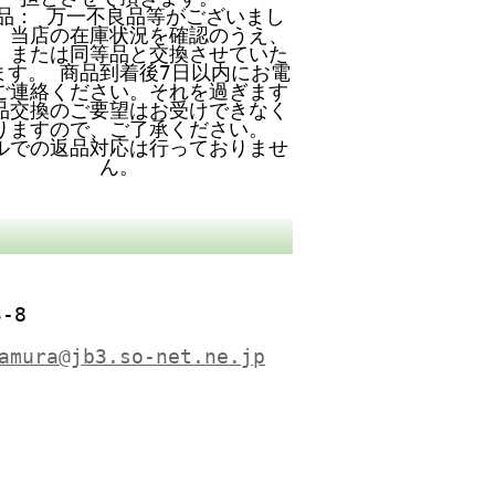
品： 万一不良品等がございまし
、当店の在庫状況を確認のうえ、
、または同等品と交換させていた
ます。 商品到着後7日以内にお電
ご連絡ください。それを過ぎます
品交換のご要望はお受けできなく
りますので、ご了承ください。
ルでの返品対応は行っておりませ
ん。
-8
amura@jb3.so-net.ne.jp