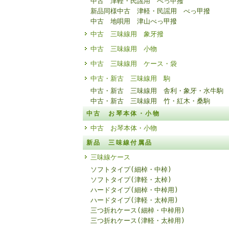
中古 津軽・民謡用 べっ甲撥
新品同様中古 津軽・民謡用 べっ甲撥
中古 地唄用 津山べっ甲撥
中古 三味線用 象牙撥
中古 三味線用 小物
中古 三味線用 ケース・袋
中古・新古 三味線用 駒
中古・新古 三味線用 舎利・象牙・水牛駒
中古・新古 三味線用 竹・紅木・桑駒
中古 お琴本体・小物
中古 お琴本体・小物
新品 三味線付属品
三味線ケース
ソフトタイプ(細棹・中棹)
ソフトタイプ(津軽・太棹)
ハードタイプ(細棹・中棹用)
ハードタイプ(津軽・太棹用)
三つ折れケース(細棹・中棹用)
三つ折れケース(津軽・太棹用)