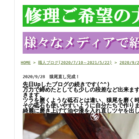
HOME
>
職人ブログ(2020/7/10～2021/5/22)
>
2020/9
2020/9/28 猿尾直し完成！
先日Upしたブログの続きです(^^)
万力で締めたとしても少しの段差など出来ま
きます。
ツラを磨くような砥石とは違い、
猿尾を磨く時
その砥石も使いやすいように自分たちで作りま
綺麗に磨き上げて油や漆を入れ直しツヤを出した