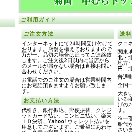
ご利用ガイド
ご注文方法
送料
インターネットにて24時間受け付けて
クロ
おります。店舗を構えておりますので
関東地
万が一、品切の場合は追ってご連絡致
北・
します。ご注文後2日以内に当店から
地方‥
のメールが届かない場合は直接お問い
円、
合わせください。
普通
お電話でのご注文の場合は営業時間内
全国
にお電話頂きますようお願い致しま
す。
大き
いる
お支払い方法
げの
代引き、銀行振込、郵便振替、クレジ
す。
ットカード払い、コンビニ払い、楽天
※一
ＩＤ決済、Yahoo!ウォレット払いを
船代
用意してございます。ご希望にあわせ
さい