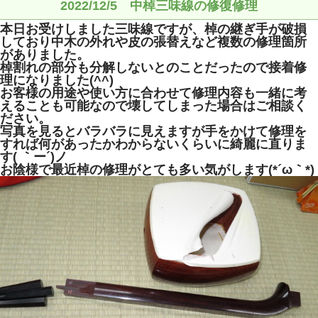
2022/12/5 中棹三味線の修復修理
本日お受けしました三味線ですが、棹の継ぎ手が破損
しており中木の外れや皮の張替えなど複数の修理箇所
がありました。
棹割れの部分も分解しないとのことだったので接着修
理になりました(^^)
お客様の用途や使い方に合わせて修理内容も一緒に考
えることも可能なので壊してしまった場合はご相談く
ださい。
写真を見るとバラバラに見えますが手をかけて修理を
すれば何があったかわからないくらいに綺麗に直りま
す( ｀ー´)ノ
お陰様で最近棹の修理がとても多い気がします(*´ω｀*)