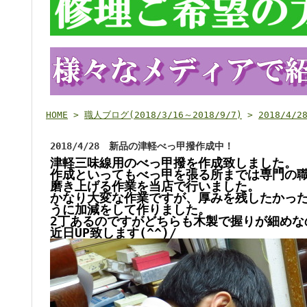
HOME
>
職人ブログ(2018/3/16～2018/9/7)
>
2018/4
2018/4/28 新品の津軽べっ甲撥作成中！
津軽三味線用のべっ甲撥を作成致しました。
作成といってもべっ甲を張る所までは専門の
磨き上げる作業を当店で行いました。
かなり大変な作業ですが、厚みを残したかっ
うに加減をして作りました。
2丁あるのですがどちらも木製で握りが細めな
近日UP致します(^^)/