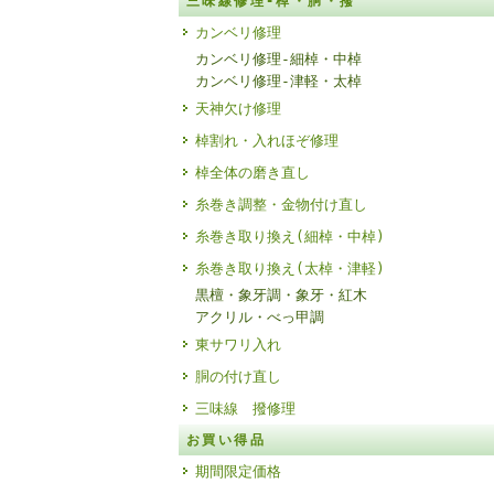
三味線修理-棹・胴・撥
カンベリ修理
カンベリ修理-細棹・中棹
カンベリ修理-津軽・太棹
天神欠け修理
棹割れ・入れほぞ修理
棹全体の磨き直し
糸巻き調整・金物付け直し
糸巻き取り換え(細棹・中棹)
糸巻き取り換え(太棹・津軽)
黒檀・象牙調・象牙・紅木
アクリル・べっ甲調
東サワリ入れ
胴の付け直し
三味線 撥修理
お買い得品
期間限定価格