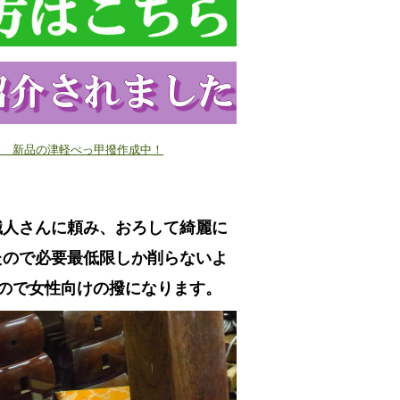
/28 新品の津軽べっ甲撥作成中！
職人さんに頼み、おろして綺麗に
たので必要最低限しか削らないよ
ので女性向けの撥になります。