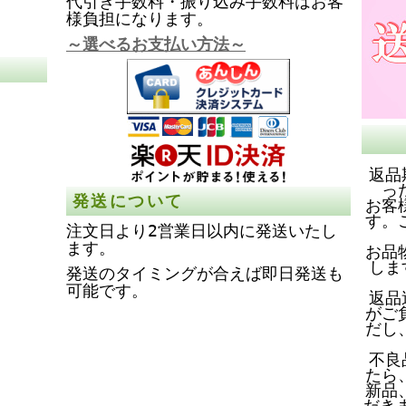
代引き手数料・振り込み手数料はお客
様負担になります。
～選べるお支払い方法～
返品
っ
発送について
お客
す。
注文日より2営業日以内に発送いたし
ます。
お品
しま
発送のタイミングが合えば即日発送も
可能です。
返品
がご
だし
不良
たら
新品
だき