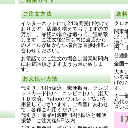
ご利用ガイド
ご注文方法
送料
インターネットにて24時間受け付けて
クロ
おります。店舗を構えておりますので
関東地
万が一、品切の場合は追ってご連絡致
北・
します。ご注文後2日以内に当店から
地方‥
のメールが届かない場合は直接お問い
円、
合わせください。
普通
お電話でのご注文の場合は営業時間内
全国
にお電話頂きますようお願い致しま
す。
大き
いる
お支払い方法
げの
代引き、銀行振込、郵便振替、クレジ
す。
ットカード払い、コンビニ払い、楽天
※一
ＩＤ決済、Yahoo!ウォレット払いを
船代
用意してございます。ご希望にあわせ
さい
て、各種ご利用ください。
代引き：商品引渡時 銀行振込と郵便
振替：ご注文後5日以内