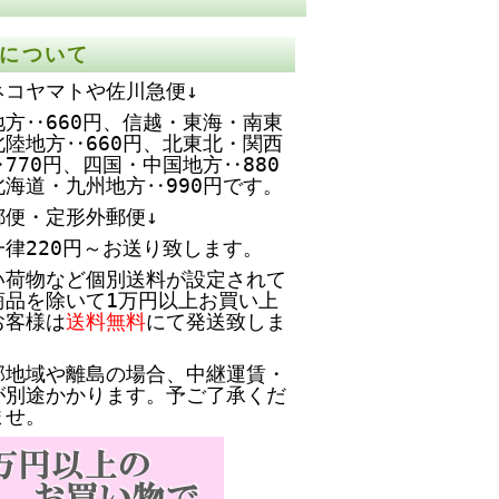
について
ネコヤマトや佐川急便↓
方‥660円、
信越・東海・南東
北陸地方‥660円、北東北・関西
770円、四国・中国地方‥880
北海道・九州地方‥990円です。
郵便・定形外郵便↓
一律220円～お送り致します。
い荷物など個別送料が設定されて
商品を除いて1万円以上お買い上
お客様は
送料無料
にて発送致しま
部地域や離島の場合、中継運賃・
が別途かかります。予ご了承くだ
ませ。