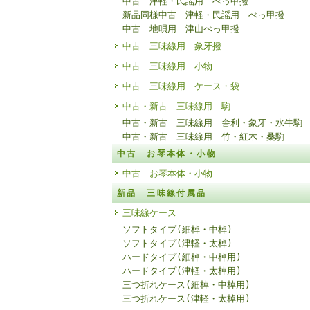
中古 津軽・民謡用 べっ甲撥
新品同様中古 津軽・民謡用 べっ甲撥
中古 地唄用 津山べっ甲撥
中古 三味線用 象牙撥
中古 三味線用 小物
中古 三味線用 ケース・袋
中古・新古 三味線用 駒
中古・新古 三味線用 舎利・象牙・水牛駒
中古・新古 三味線用 竹・紅木・桑駒
中古 お琴本体・小物
中古 お琴本体・小物
新品 三味線付属品
三味線ケース
ソフトタイプ(細棹・中棹)
ソフトタイプ(津軽・太棹)
ハードタイプ(細棹・中棹用)
ハードタイプ(津軽・太棹用)
三つ折れケース(細棹・中棹用)
三つ折れケース(津軽・太棹用)