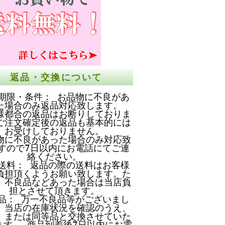
返品・交換について
期限・条件： お品物に不良があ
た場合のみ返品対応致します。
様都合の返品はお断りしておりま
ご注文確定後の返品も基本的には
お受けしておりません。
物に不良があった場合のみ対応致
すので7日以内にお電話にてご連
絡ください。
送料： 返品の際の送料はお客様
負担頂くようお願い致します。た
、不良品などあった場合は当店負
担とさせて頂きます。
品： 万一不良品等がございまし
、当店の在庫状況を確認のうえ、
、または同等品と交換させていた
ます。 商品到着後7日以内にお電