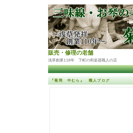
販売・修理の老舗
浅草創業110年 下町の和楽器職人の店
『菊岡 中むら』 職人ブログ