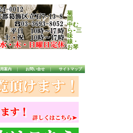
菊
岡
中む
ら-三
味
線・
お琴
用案内
｜
お問い合せ
｜
サイトマップ