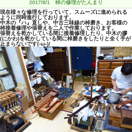
2017/8/1 棹の修理がたんまり
現在様々な修理を行っていて、スムーズに進められる
ように同時進行しております。
中木の『ハ』直しや、中古三味線の棹磨き、お客様の
棹接着修理や張替えを二人で作業しております。
張替えを乾かしている間に接着修理したり、中木の膠
(にかわ)を乾かしている間に棹磨きをしたりと全く手が
止まらないです(-ω-)/