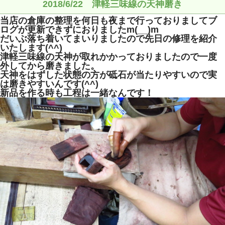
2018/6/22 津軽三味線の天神磨き
当店の倉庫の整理を何日も夜まで行っておりましてブ
ログが更新できずにおりましたm(__)m
だいぶ落ち着いてまいりましたので先日の修理を紹介
いたします(^^)
津軽三味線の天神が取れかかっておりましたので一度
外してから磨きました。
天神をはずした状態の方が砥石が当たりやすいので実
は磨きやすいんです(^^)
新品を作る時も工程は一緒なんです！