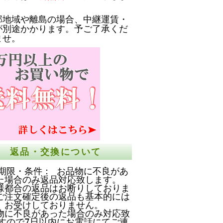
部地域や離島の場合、中継運賃・
が別途かかります。予ご了承くだ
ませ。
返品・交換について
期限・条件： お品物に不良があ
た場合のみ返品対応致します。
様都合の返品はお断りしておりま
ご注文確定後の返品も基本的には
お受けしておりません。
物に不良があった場合のみ対応致
すので7日以内にお電話にてご連