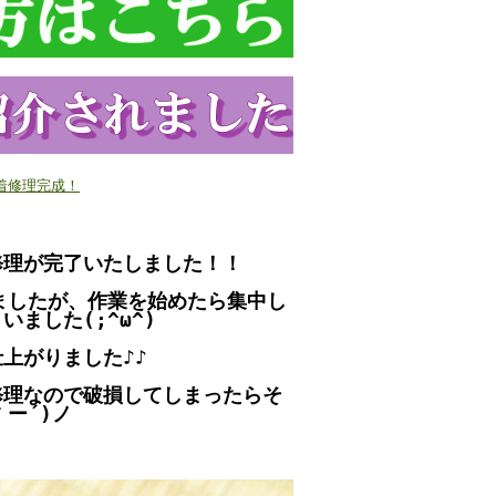
接着修理完成！
修理が完了いたしました！！
ましたが、作業を始めたら集中し
ました(;^ω^)
上がりました♪♪
修理なので破損してしまったらそ
ー´)ノ