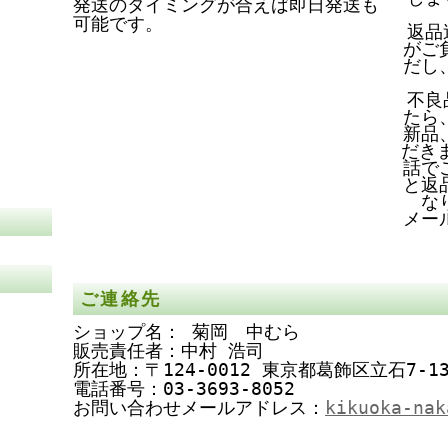
発送のタイミングが合えば即日発送も
可能です。
返品
がご
だし
不良
たら
新品
だき
話で
と返
な
メー
ご連絡先
ショップ名： 菊岡 中むら
販売責任者：中村 浩司
所在地：〒124-0012 東京都葛飾区立石7-13
電話番号：03-3693-8052
お問い合わせメールアドレス：
kikuoka-nak