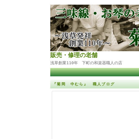
販売・修理の老舗
浅草創業110年 下町の和楽器職人の店
『菊岡 中むら』 職人ブログ