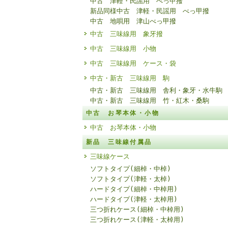
中古 津軽・民謡用 べっ甲撥
新品同様中古 津軽・民謡用 べっ甲撥
中古 地唄用 津山べっ甲撥
中古 三味線用 象牙撥
中古 三味線用 小物
中古 三味線用 ケース・袋
中古・新古 三味線用 駒
中古・新古 三味線用 舎利・象牙・水牛駒
中古・新古 三味線用 竹・紅木・桑駒
中古 お琴本体・小物
中古 お琴本体・小物
新品 三味線付属品
三味線ケース
ソフトタイプ(細棹・中棹)
ソフトタイプ(津軽・太棹)
ハードタイプ(細棹・中棹用)
ハードタイプ(津軽・太棹用)
三つ折れケース(細棹・中棹用)
三つ折れケース(津軽・太棹用)