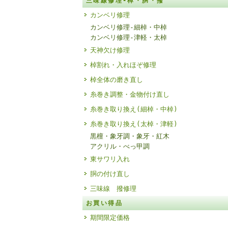
三味線修理-棹・胴・撥
カンベリ修理
カンベリ修理-細棹・中棹
カンベリ修理-津軽・太棹
天神欠け修理
棹割れ・入れほぞ修理
棹全体の磨き直し
糸巻き調整・金物付け直し
糸巻き取り換え(細棹・中棹)
糸巻き取り換え(太棹・津軽)
黒檀・象牙調・象牙・紅木
アクリル・べっ甲調
東サワリ入れ
胴の付け直し
三味線 撥修理
お買い得品
期間限定価格