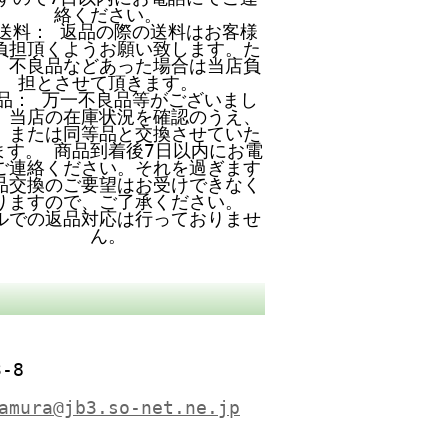
絡ください。
送料： 返品の際の送料はお客様
負担頂くようお願い致します。た
、不良品などあった場合は当店負
担とさせて頂きます。
品： 万一不良品等がございまし
、当店の在庫状況を確認のうえ、
、または同等品と交換させていた
ます。 商品到着後7日以内にお電
ご連絡ください。それを過ぎます
品交換のご要望はお受けできなく
りますので、ご了承ください。
ルでの返品対応は行っておりませ
ん。
-8
amura@jb3.so-net.ne.jp