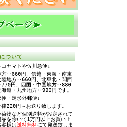
について
ネコヤマトや佐川急便↓
方‥660円、
信越・東海・南東
北陸地方‥660円、北東北・関西
770円、四国・中国地方‥880
北海道・九州地方‥990円です。
郵便・定形外郵便↓
一律220円～お送り致します。
い荷物など個別送料が設定されて
商品を除いて1万円以上お買い上
お客様は
送料無料
にて発送致しま