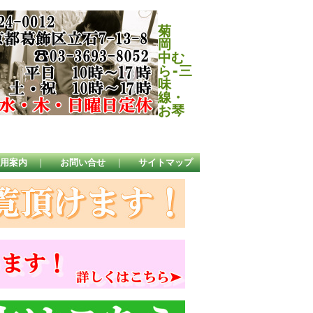
菊
岡
中む
ら-三
味
線・
お琴
用案内
｜
お問い合せ
｜
サイトマップ