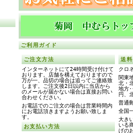
ご利用ガイド
ご注文方法
送料
インターネットにて24時間受け付けて
クロ
おります。店舗を構えておりますので
関東地
万が一、品切の場合は追ってご連絡致
北・
します。ご注文後2日以内に当店から
地方‥
のメールが届かない場合は直接お問い
円、
合わせください。
普通
お電話でのご注文の場合は営業時間内
全国
にお電話頂きますようお願い致しま
す。
大き
いる
お支払い方法
げの