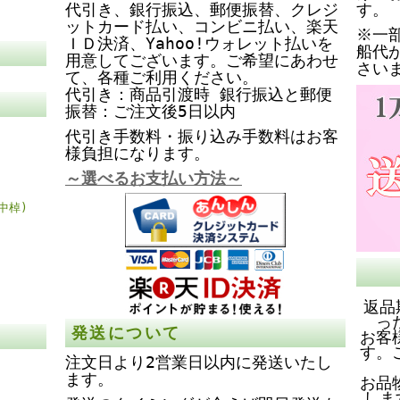
代引き、銀行振込、郵便振替、クレジ
す。
ットカード払い、コンビニ払い、楽天
※一
ＩＤ決済、Yahoo!ウォレット払いを
船代
用意してございます。ご希望にあわせ
さい
て、各種ご利用ください。
代引き：商品引渡時 銀行振込と郵便
振替：ご注文後5日以内
代引き手数料・振り込み手数料はお客
様負担になります。
～選べるお支払い方法～
中棹)
返品
っ
発送について
お客
す。
注文日より2営業日以内に発送いたし
ます。
お品
しま