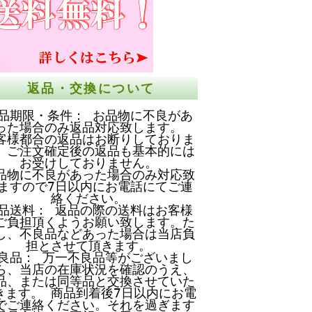
返品・交換について
品期限・条件： お品物に不良があ
った場合のみ返品対応致します。
客様都合の返品はお断りしておりま
。ご注文確定後の返品も基本的には
お受けしておりません。
品物に不良があった場合のみ対応致
ますので7日以内にお電話にてご連
絡ください。
品送料： 返品の際の送料はお客様
ご負担頂くようお願い致します。た
し、不良品などあった場合は当店負
担とさせて頂きます。
良品： 万一不良品等がございまし
ら、当店の在庫状況を確認のうえ、
品、または同等品と交換させていた
きます。 商品到着後7日以内にお電
でご連絡ください。それを過ぎます