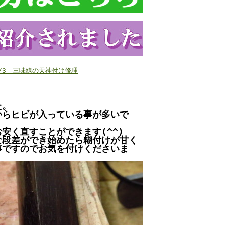
/4/3 三味線の天神付け修理
た。
からヒビが入っている事が多いで
安く直すことができます(^^)
な段差ができ始めたら糊付けが甘く
事ですのでお気を付けくださいま