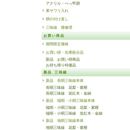
アクリル・べっ甲調
東サワリ入れ
胴の付け直し
三味線 撥修理
お買い得品
期間限定価格
お買い得・在庫処分品
新品 お買い得商品
お持ち帰り特価品
新品 三味線
新品 長唄三味線本体
長唄三味線 花梨・紫檀
長唄三味線 並紅木・金細
新品 端唄・小唄三味線本体
端唄・小唄三味線 花梨・紫檀
端唄・小唄三味線 並紅木・金細
新品 地唄三味線本体
地唄三味線 花梨・紫檀