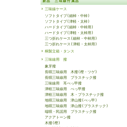
新品 三味線付属品
三味線ケース
ソフトタイプ(細棹・中棹)
ソフトタイプ(津軽・太棹)
ハードタイプ(細棹・中棹用)
ハードタイプ(津軽・太棹用)
三つ折れケース(細棹・中棹用)
三つ折れケース(津軽・太棹用)
桐製立箱・タンス
三味線用 撥
象牙撥
長唄三味線用 木撥(樫・ツゲ)
長唄三味線用 プラスチック撥
三味線用 耳べっ甲撥
津軽三味線用 べっ甲撥
津軽三味線用 木・プラスチック撥
地唄三味線用 津山撥(べっ甲)
地唄三味線用 津山撥(プラスチック)
端唄・民謡用 プラスチック撥
アクアトーン撥
木撥(樫)