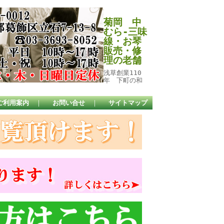
菊岡 中
むら-三味
線・お琴
販売・修
理の老舗
浅草創業110
年 下町の和
ご利用案内
｜
お問い合せ
｜
サイトマップ