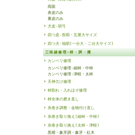
両面
表皮のみ
裏皮のみ
犬皮-胡弓
四つ皮-長唄・五厘大サイズ
四つ犬-地唄(一分大・二分大サイズ)
三味線修理-棹・胴・撥
カンベリ修理
カンベリ修理-細棹・中棹
カンベリ修理-津軽・太棹
天神欠け修理
棹割れ・入れほぞ修理
棹全体の磨き直し
糸巻き調整・金物付け直し
糸巻き取り換え(細棹・中棹)
糸巻き取り換え(太棹・津軽)
黒檀・象牙調・象牙・紅木