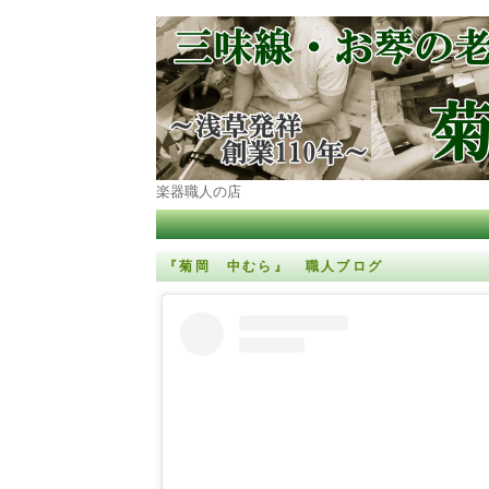
楽器職人の店
『菊岡 中むら』 職人ブログ