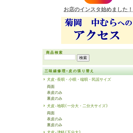
お店のインスタ始めました！
商品検索
三味線修理-皮の張り替え
犬皮-長唄・小唄・端唄・民謡サイズ
両面
表皮のみ
裏皮のみ
犬皮-地唄(一分大・二分大サイズ)
両面
表皮のみ
裏皮のみ
犬皮-津軽(五分大)