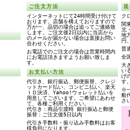
ご注文方法
送
インターネットにて24時間受け付けて
ク
おります。店舗を構えておりますので
関
万が一、品切の場合は追ってご連絡致
北
します。ご注文後2日以内に当店から
地
のメールが届かない場合は直接お問い
円
合わせください。
普
お電話でのご注文の場合は営業時間内
全
にお電話頂きますようお願い致しま
す。
大
い
お支払い方法
げ
代引き、銀行振込、郵便振替、クレジ
す
ットカード払い、コンビニ払い、楽天
※
ＩＤ決済、Yahoo!ウォレット払いを
船
用意してございます。ご希望にあわせ
さ
て、各種ご利用ください。
代引き：商品引渡時 銀行振込と郵便
振替：ご注文後5日以内
代引き手数料・振り込み手数料はお客
様負担になります。