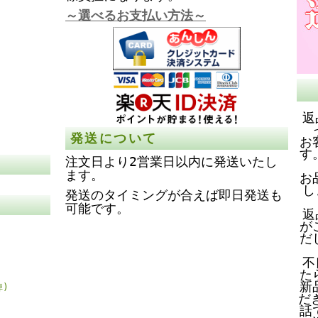
～選べるお支払い方法～
返
発送について
お
す
注文日より2営業日以内に発送いたし
ます。
お
し
発送のタイミングが合えば即日発送も
可能です。
返
が
だ
不
た
新
)
だ
話