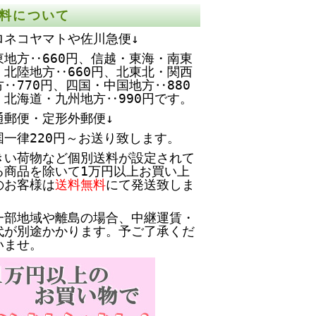
料について
ロネコヤマトや佐川急便↓
東地方‥660円、
信越・東海・南東
・北陸地方‥660円、北東北・関西
方‥770円、四国・中国地方‥880
、北海道・九州地方‥990円です。
通郵便・定形外郵便↓
国一律220円～お送り致します。
きい荷物など個別送料が設定されて
る商品を除いて1万円以上お買い上
のお客様は
送料無料
にて発送致しま
。
一部地域や離島の場合、中継運賃・
代が別途かかります。予ご了承くだ
いませ。