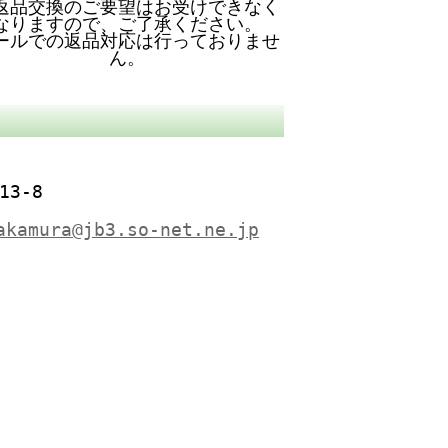
返品交換のご要望はお受けできなく
なりますので、ご了承ください。
ールでの返品対応は行っておりませ
ん。
13-8
akamura@jb3.so-net.ne.jp