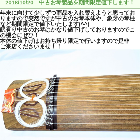
2018/10/20 中古お琴製品を期間限定値下します！
年末に向けて少しずつ商品を入れ替えようと思ってお
りますので
突然ですが中古のお琴本体や、象牙の琴柱
など期間限定で値下いたします(^^)
訳有り中古のお琴はかなり値下げしておりますのでこ
の機会にぜひ！
本体の値下げはお持ち帰り限定で行いますので是非
ご来店くださいませ！！