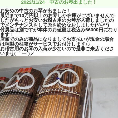
2022/11/24 中古のお琴出ました！
お安めの中古のお琴が出ました！
最近まで10万円以上のお琴しか在庫がございませんで
したがもっとお安いお稽古用のお琴が入荷しましたの
でメンテナンスをして糸を締めなおしました(*^-^*)
付属品は別ですが本体のお値段は税込み66000円になり
ます！
店頭でのみの商品になりましてお支払いが現金の場合
は桐製の柱箱がサービスでお付けします♪♪
お稽古用のお琴の入荷が少ないので是非ご来店くださ
いませ( ｀ー´)ノ