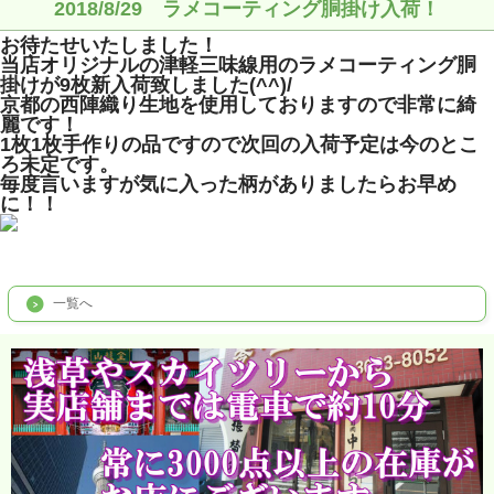
2018/8/29 ラメコーティング胴掛け入荷！
お待たせいたしました！
当店オリジナルの津軽三味線用のラメコーティング胴
掛けが9枚新入荷致しました(^^)/
京都の西陣織り生地を使用しておりますので非常に綺
麗です！
1枚1枚手作りの品ですので次回の入荷予定は今のとこ
ろ未定です。
毎度言いますが気に入った柄がありましたらお早め
に！！
一覧へ