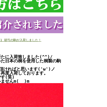
8/31 胡弓の駒が入荷しました！
に入荷致しました(^^)/
いた日本の桐を使用した桐製の駒
ければと思います('ω')ノ
も再度入荷しております。
す(笑)
せんm(__)m