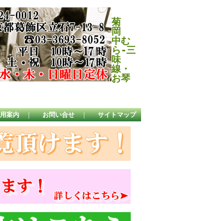
菊
岡
中む
ら-三
味
線・
お琴
用案内
｜
お問い合せ
｜
サイトマップ