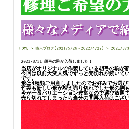
HOME
>
職人ブログ(2021/5/26～2022/4/22)
>
2021/
2021/8/31 胡弓の駒が入荷しました！
当店がオリジナルで作製している胡弓の駒が新た
今回は以前大変人気でずっと売切れが続いて
です。
形は4種類ご用意しましたのでお好みでお選び頂
竹製も新しい形が増え売り切れでした形の駒
今が一番バリエーション豊富なので選び放題で
売り切れてしまったら当分の間再入荷はございま