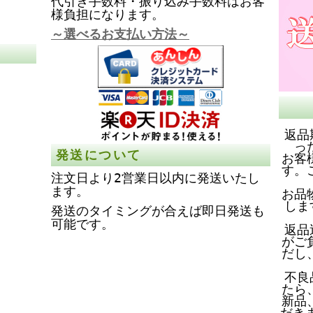
代引き手数料・振り込み手数料はお客
様負担になります。
～選べるお支払い方法～
返品
っ
発送について
お客
す。
注文日より2営業日以内に発送いたし
ます。
お品
しま
発送のタイミングが合えば即日発送も
可能です。
返品
がご
だし
不良
たら
新品
だき