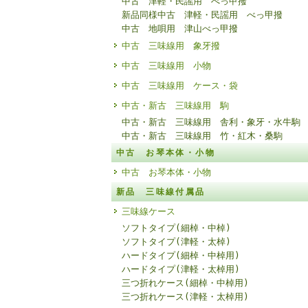
中古 津軽・民謡用 べっ甲撥
新品同様中古 津軽・民謡用 べっ甲撥
中古 地唄用 津山べっ甲撥
中古 三味線用 象牙撥
中古 三味線用 小物
中古 三味線用 ケース・袋
中古・新古 三味線用 駒
中古・新古 三味線用 舎利・象牙・水牛駒
中古・新古 三味線用 竹・紅木・桑駒
中古 お琴本体・小物
中古 お琴本体・小物
新品 三味線付属品
三味線ケース
ソフトタイプ(細棹・中棹)
ソフトタイプ(津軽・太棹)
ハードタイプ(細棹・中棹用)
ハードタイプ(津軽・太棹用)
三つ折れケース(細棹・中棹用)
三つ折れケース(津軽・太棹用)