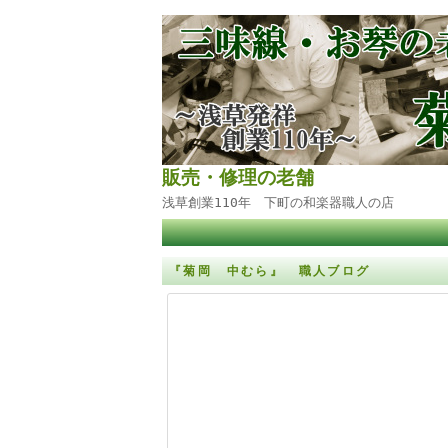
販売・修理の老舗
浅草創業110年 下町の和楽器職人の店
『菊岡 中むら』 職人ブログ