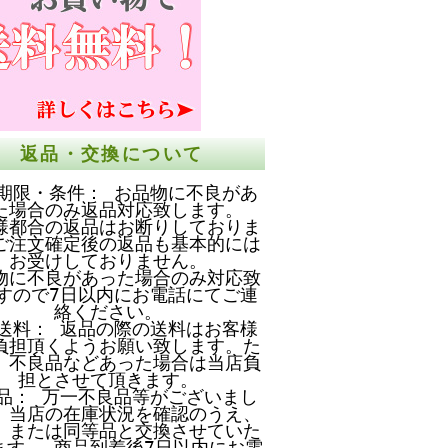
返品・交換について
期限・条件： お品物に不良があ
た場合のみ返品対応致します。
様都合の返品はお断りしておりま
ご注文確定後の返品も基本的には
お受けしておりません。
物に不良があった場合のみ対応致
すので7日以内にお電話にてご連
絡ください。
送料： 返品の際の送料はお客様
負担頂くようお願い致します。た
、不良品などあった場合は当店負
担とさせて頂きます。
品： 万一不良品等がございまし
、当店の在庫状況を確認のうえ、
、または同等品と交換させていた
ます。 商品到着後7日以内にお電