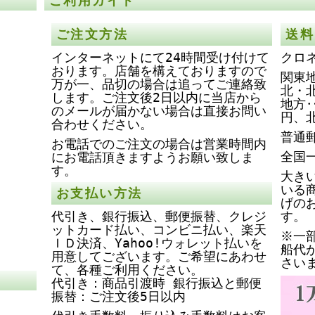
ご利用ガイド
ご注文方法
送料
インターネットにて24時間受け付けて
クロ
おります。店舗を構えておりますので
関東地
万が一、品切の場合は追ってご連絡致
北・
します。ご注文後2日以内に当店から
地方‥
のメールが届かない場合は直接お問い
円、
合わせください。
普通
お電話でのご注文の場合は営業時間内
全国
にお電話頂きますようお願い致しま
す。
大き
いる
お支払い方法
げの
代引き、銀行振込、郵便振替、クレジ
す。
ットカード払い、コンビニ払い、楽天
※一
ＩＤ決済、Yahoo!ウォレット払いを
船代
用意してございます。ご希望にあわせ
さい
て、各種ご利用ください。
代引き：商品引渡時 銀行振込と郵便
振替：ご注文後5日以内