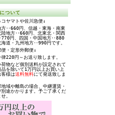
について
ネコヤマトや佐川急便↓
方‥660円、
信越・東海・南東
北陸地方‥660円、北東北・関西
770円、四国・中国地方‥880
北海道・九州地方‥990円です。
郵便・定形外郵便↓
一律220円～お送り致します。
い荷物など個別送料が設定されて
商品を除いて1万円以上お買い上
お客様は
送料無料
にて発送致しま
部地域や離島の場合、中継運賃・
が別途かかります。予ご了承くだ
ませ。