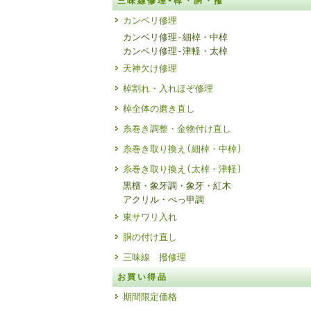
三味線修理-棹・胴・撥
カンベリ修理
カンベリ修理-細棹・中棹
カンベリ修理-津軽・太棹
天神欠け修理
棹割れ・入れほぞ修理
棹全体の磨き直し
糸巻き調整・金物付け直し
糸巻き取り換え(細棹・中棹)
糸巻き取り換え(太棹・津軽)
黒檀・象牙調・象牙・紅木
アクリル・べっ甲調
東サワリ入れ
胴の付け直し
三味線 撥修理
お買い得品
期間限定価格