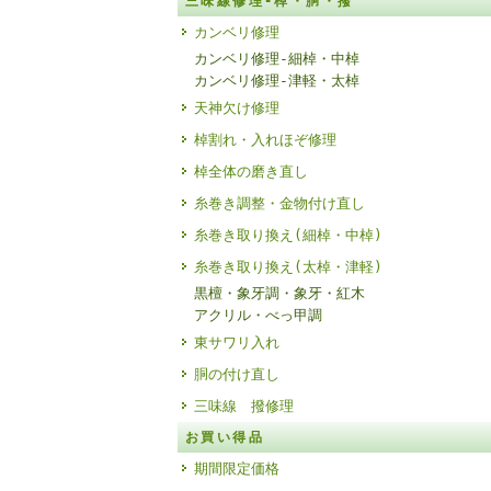
三味線修理-棹・胴・撥
カンベリ修理
カンベリ修理-細棹・中棹
カンベリ修理-津軽・太棹
天神欠け修理
棹割れ・入れほぞ修理
棹全体の磨き直し
糸巻き調整・金物付け直し
糸巻き取り換え(細棹・中棹)
糸巻き取り換え(太棹・津軽)
黒檀・象牙調・象牙・紅木
アクリル・べっ甲調
東サワリ入れ
胴の付け直し
三味線 撥修理
お買い得品
期間限定価格