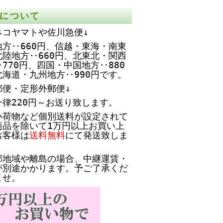
について
ネコヤマトや佐川急便↓
方‥660円、
信越・東海・南東
北陸地方‥660円、北東北・関西
770円、四国・中国地方‥880
北海道・九州地方‥990円です。
郵便・定形外郵便↓
一律220円～お送り致します。
い荷物など個別送料が設定されて
商品を除いて1万円以上お買い上
お客様は
送料無料
にて発送致しま
部地域や離島の場合、中継運賃・
が別途かかります。予ご了承くだ
ませ。