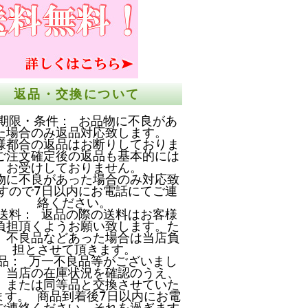
返品・交換について
期限・条件： お品物に不良があ
た場合のみ返品対応致します。
様都合の返品はお断りしておりま
ご注文確定後の返品も基本的には
お受けしておりません。
物に不良があった場合のみ対応致
すので7日以内にお電話にてご連
絡ください。
送料： 返品の際の送料はお客様
負担頂くようお願い致します。た
、不良品などあった場合は当店負
担とさせて頂きます。
品： 万一不良品等がございまし
、当店の在庫状況を確認のうえ、
、または同等品と交換させていた
ます。 商品到着後7日以内にお電
ご連絡ください。それを過ぎます