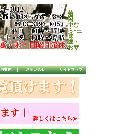
菊
岡
中む
ら-三
味
線・
お琴
用案内
｜
お問い合せ
｜
サイトマップ