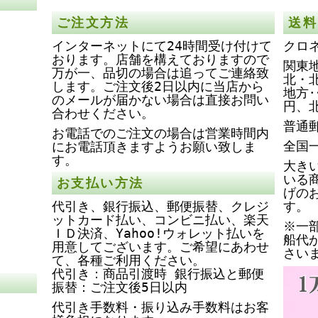
ご注文方法
送料
インターネットにて24時間受け付けて
クロ
おります。店舗を構えておりますので
関東地
万が一、品切の場合は追ってご連絡致
北・
します。ご注文後2日以内に当店から
地方‥
のメールが届かない場合は直接お問い
円、
合わせください。
普通
お電話でのご注文の場合は営業時間内
全国
にお電話頂きますようお願い致しま
す。
大き
いる
お支払い方法
げの
代引き、銀行振込、郵便振替、クレジ
す。
ットカード払い、コンビニ払い、楽天
※一
ＩＤ決済、Yahoo!ウォレット払いを
船代
用意してございます。ご希望にあわせ
さい
て、各種ご利用ください。
代引き：商品引渡時 銀行振込と郵便
振替：ご注文後5日以内
代引き手数料・振り込み手数料はお客