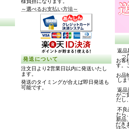
様負担になります。
～選べるお支払い方法～
返品
っ
発送について
お客
す。
注文日より2営業日以内に発送いたし
ます。
お品
しま
発送のタイミングが合えば即日発送も
可能です。
返品
がご
だし
不良
たら
新品
だき
話で