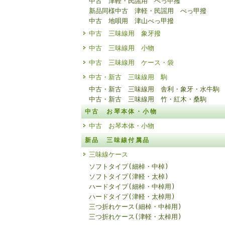
中古 津軽・民謡用 べっ甲撥
新品同様中古 津軽・民謡用 べっ甲撥
中古 地唄用 津山べっ甲撥
中古 三味線用 象牙撥
中古 三味線用 小物
中古 三味線用 ケース・袋
中古・新古 三味線用 駒
中古・新古 三味線用 舎利・象牙・水牛駒
中古・新古 三味線用 竹・紅木・桑駒
中古 お琴本体・小物
中古 お琴本体・小物
新品 三味線付属品
三味線ケース
ソフトタイプ(細棹・中棹)
ソフトタイプ(津軽・太棹)
ハードタイプ(細棹・中棹用)
ハードタイプ(津軽・太棹用)
三つ折れケース(細棹・中棹用)
三つ折れケース(津軽・太棹用)