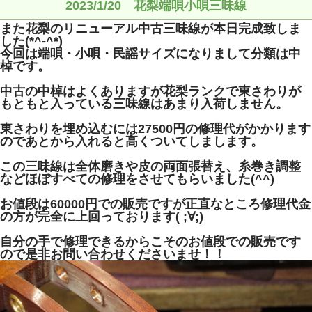
2023/1/20 花梨端唄小唄三味線
また花梨のリニューアル中古三味線が本日完成致しま
した(*^-^*)
今回は端唄・小唄・民謡サイズになりまして分類は中
棹です。
中古の中棹はよくありますが花梨ランクで東さわりが
もともと入っている三味線はあまり入荷しません。
東さわりを埋め込むには27500円の修理代がかかります
のであとから入れると高くついてしまします。
この三味線は全体磨きや皮の両面張替え、糸巻き調整
などほぼすべての修理をさせてもらいました(^^)
お値段は60000円での販売ですが正直なところ修理代金
の方が完全に上回っております( ;∀;)
自分の手で修理できるからこそのお値段での販売です
ので是非お問い合わせくださいませ！！