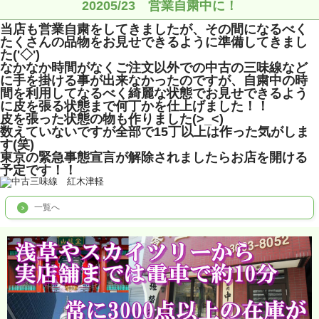
20205/23 営業自粛中に！
当店も営業自粛をしてきましたが、その間になるべく
たくさんの品物をお見せできるように準備してきまし
た('◇')ゞ
なかなか時間がなくご注文以外での中古の三味線など
に手を掛ける事が出来なかったのですが、自粛中の時
間を利用してなるべく綺麗な状態でお見せできるよう
に皮を張る状態まで何丁かを仕上げました！！
皮を張った状態の物も作りました(>_<)
数えていないですが全部で15丁以上は作った気がしま
す(笑)
東京の緊急事態宣言が解除されましたらお店を開ける
予定です！！
一覧へ