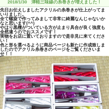
2018/1/30 津軽三味線の糸巻きが増えました！
先日お伝えしましたアクリルの糸巻きが仕上がってま
いりました。
全て螺旋で作ってみまして非常に綺麗なんじゃないか
なと思います(^^)
やはり黒檀がついている方が止まり具合が良く強度も
全然違うのでおススメです！
実物をお店に置いておりますので是非見に来てくださ
い！
色と形を選べるように商品ページも新たに作成致しま
したのでアクリル糸巻きのページをご覧くださいま
せ！！