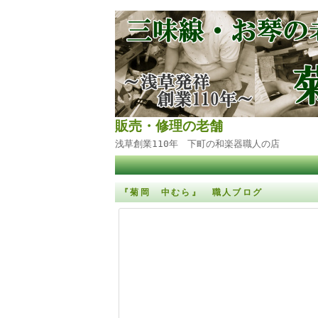
販売・修理の老舗
浅草創業110年 下町の和楽器職人の店
『菊岡 中むら』 職人ブログ