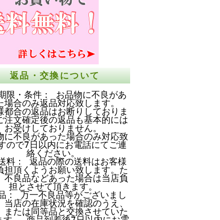
返品・交換について
期限・条件： お品物に不良があ
た場合のみ返品対応致します。
様都合の返品はお断りしておりま
ご注文確定後の返品も基本的には
お受けしておりません。
物に不良があった場合のみ対応致
すので7日以内にお電話にてご連
絡ください。
送料： 返品の際の送料はお客様
負担頂くようお願い致します。た
、不良品などあった場合は当店負
担とさせて頂きます。
品： 万一不良品等がございまし
、当店の在庫状況を確認のうえ、
、または同等品と交換させていた
ます。 商品到着後7日以内にお電