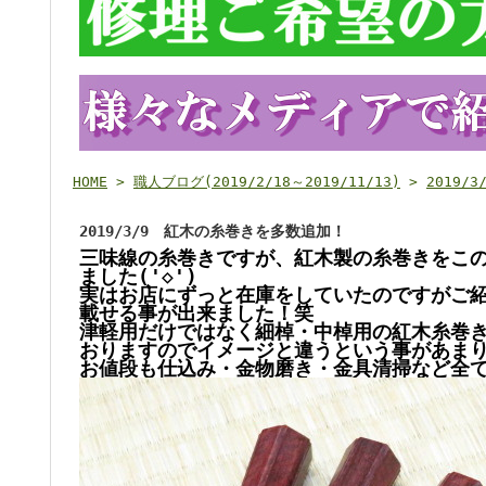
HOME
>
職人ブログ(2019/2/18～2019/11/13)
>
2019
2019/3/9 紅木の糸巻きを多数追加！
三味線の糸巻きですが、紅木製の糸巻きをこ
ました('◇')ゞ
実はお店にずっと在庫をしていたのですがご
載せる事が出来ました！笑
津軽用だけではなく細棹・中棹用の紅木糸巻
おりますのでイメージと違うという事があま
お値段も仕込み・金物磨き・金具清掃など全て込