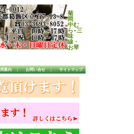
菊
岡
中む
ら-三
味
線・
お琴
用案内
｜
お問い合せ
｜
サイトマップ