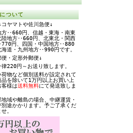
について
ネコヤマトや佐川急便↓
方‥660円、
信越・東海・南東
北陸地方‥660円、北東北・関西
770円、四国・中国地方‥880
北海道・九州地方‥990円です。
郵便・定形外郵便↓
一律220円～お送り致します。
い荷物など個別送料が設定されて
商品を除いて1万円以上お買い上
お客様は
送料無料
にて発送致しま
部地域や離島の場合、中継運賃・
が別途かかります。予ご了承くだ
ませ。