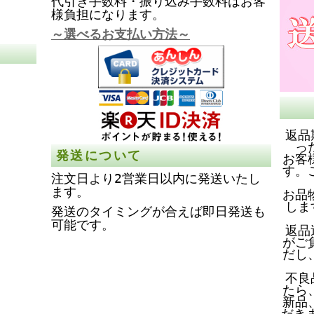
代引き手数料・振り込み手数料はお客
様負担になります。
～選べるお支払い方法～
返品
っ
発送について
お客
す。
注文日より2営業日以内に発送いたし
ます。
お品
しま
発送のタイミングが合えば即日発送も
可能です。
返品
がご
だし
不良
たら
新品
だき