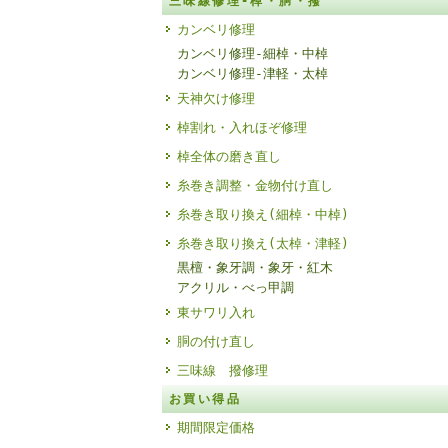
三味線修理-棹・胴・撥
カンベリ修理
カンベリ修理-細棹・中棹
カンベリ修理-津軽・太棹
天神欠け修理
棹割れ・入れほぞ修理
棹全体の磨き直し
糸巻き調整・金物付け直し
糸巻き取り換え(細棹・中棹)
糸巻き取り換え(太棹・津軽)
黒檀・象牙調・象牙・紅木
アクリル・べっ甲調
東サワリ入れ
胴の付け直し
三味線 撥修理
お買い得品
期間限定価格