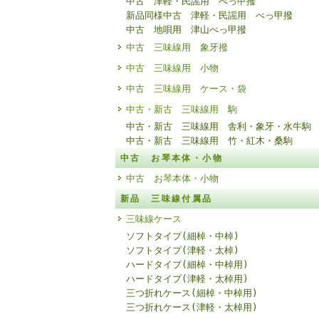
中古 津軽・民謡用 べっ甲撥
新品同様中古 津軽・民謡用 べっ甲撥
中古 地唄用 津山べっ甲撥
中古 三味線用 象牙撥
中古 三味線用 小物
中古 三味線用 ケース・袋
中古・新古 三味線用 駒
中古・新古 三味線用 舎利・象牙・水牛駒
中古・新古 三味線用 竹・紅木・桑駒
中古 お琴本体・小物
中古 お琴本体・小物
新品 三味線付属品
三味線ケース
ソフトタイプ(細棹・中棹)
ソフトタイプ(津軽・太棹)
ハードタイプ(細棹・中棹用)
ハードタイプ(津軽・太棹用)
三つ折れケース(細棹・中棹用)
三つ折れケース(津軽・太棹用)