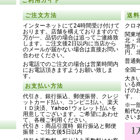
ご利用ガイド
ご注文方法
送料
インターネットにて24時間受け付けて
クロ
おります。店舗を構えておりますので
関東地
万が一、品切の場合は追ってご連絡致
北・
します。ご注文後2日以内に当店から
地方‥
のメールが届かない場合は直接お問い
円、
合わせください。
普通
お電話でのご注文の場合は営業時間内
全国
にお電話頂きますようお願い致しま
す。
大き
いる
お支払い方法
げの
代引き、銀行振込、郵便振替、クレジ
す。
ットカード払い、コンビニ払い、楽天
※一
ＩＤ決済、Yahoo!ウォレット払いを
船代
用意してございます。ご希望にあわせ
さい
て、各種ご利用ください。
代引き：商品引渡時 銀行振込と郵便
振替：ご注文後5日以内