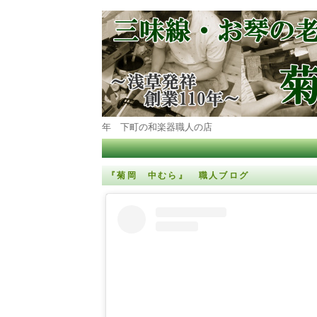
年 下町の和楽器職人の店
『菊岡 中むら』 職人ブログ