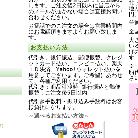
北
します。ご注文後2日以内に当店から
地
のメールが届かない場合は直接お問い
円
合わせください。
普
お電話でのご注文の場合は営業時間内
全
にお電話頂きますようお願い致しま
す。
大
い
お支払い方法
げ
代引き、銀行振込、郵便振替、クレジ
す
ットカード払い、コンビニ払い、楽天
※
ＩＤ決済、Yahoo!ウォレット払いを
船
用意してございます。ご希望にあわせ
さ
て、各種ご利用ください。
代引き：商品引渡時 銀行振込と郵便
振替：ご注文後5日以内
代引き手数料・振り込み手数料はお客
様負担になります。
～選べるお支払い方法～
棹)