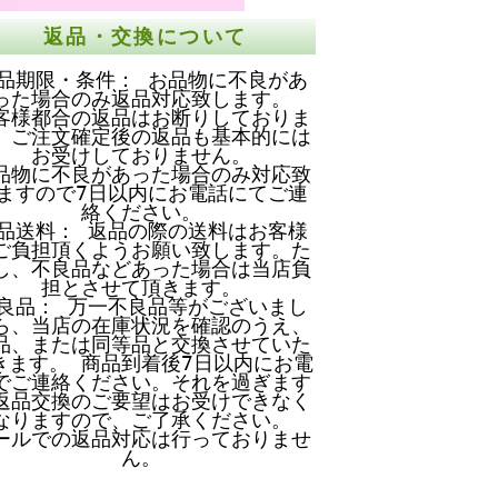
返品・交換について
品期限・条件： お品物に不良があ
った場合のみ返品対応致します。
客様都合の返品はお断りしておりま
。ご注文確定後の返品も基本的には
お受けしておりません。
品物に不良があった場合のみ対応致
ますので7日以内にお電話にてご連
絡ください。
品送料： 返品の際の送料はお客様
ご負担頂くようお願い致します。た
し、不良品などあった場合は当店負
担とさせて頂きます。
良品： 万一不良品等がございまし
ら、当店の在庫状況を確認のうえ、
品、または同等品と交換させていた
きます。 商品到着後7日以内にお電
でご連絡ください。それを過ぎます
返品交換のご要望はお受けできなく
なりますので、ご了承ください。
ールでの返品対応は行っておりませ
ん。