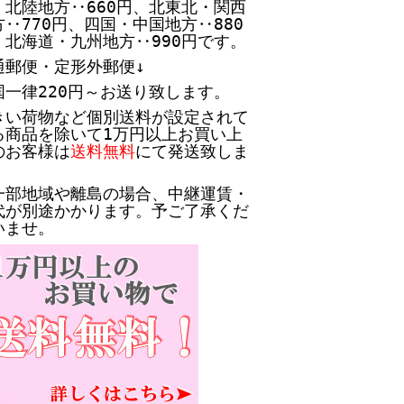
・北陸地方‥660円、北東北・関西
方‥770円、四国・中国地方‥880
、北海道・九州地方‥990円です。
通郵便・定形外郵便↓
国一律220円～お送り致します。
きい荷物など個別送料が設定されて
る商品を除いて1万円以上お買い上
のお客様は
送料無料
にて発送致しま
。
一部地域や離島の場合、中継運賃・
代が別途かかります。予ご了承くだ
いませ。