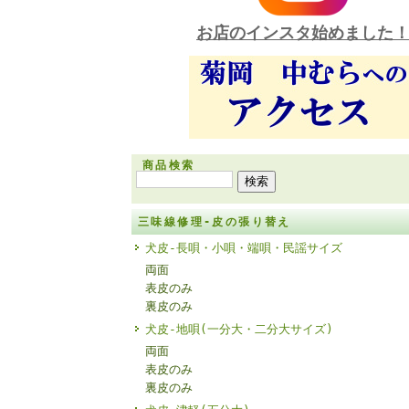
お店のインスタ始めました
商品検索
三味線修理-皮の張り替え
犬皮-長唄・小唄・端唄・民謡サイズ
両面
表皮のみ
裏皮のみ
犬皮-地唄(一分大・二分大サイズ)
両面
表皮のみ
裏皮のみ