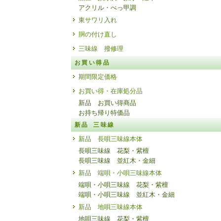
アクリル・べっ甲調
東サワリ入れ
胴の付け直し
三味線 撥修理
お買い得品
期間限定価格
お買い得・在庫処分品
新品 お買い得商品
お持ち帰り特価品
新品 三味線
新品 長唄三味線本体
長唄三味線 花梨・紫檀
長唄三味線 並紅木・金細
新品 端唄・小唄三味線本体
端唄・小唄三味線 花梨・紫檀
端唄・小唄三味線 並紅木・金細
新品 地唄三味線本体
地唄三味線 花梨・紫檀