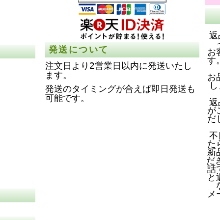
返
発送について
お
す
注文日より2営業日以内に発送いたし
ます。
お
し
発送のタイミングが合えば即日発送も
可能です。
返
が
だ
不
た
新
だ
話
と
メ