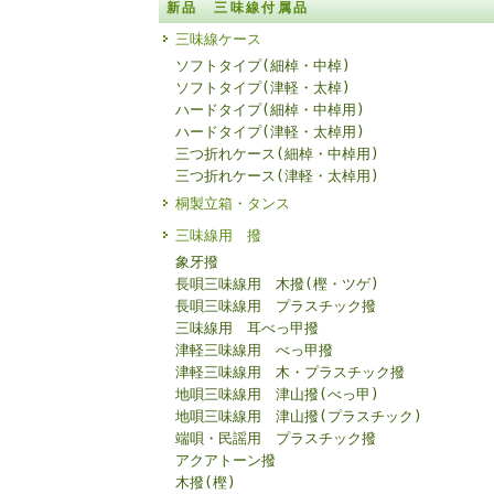
新品 三味線付属品
三味線ケース
ソフトタイプ(細棹・中棹)
ソフトタイプ(津軽・太棹)
ハードタイプ(細棹・中棹用)
ハードタイプ(津軽・太棹用)
三つ折れケース(細棹・中棹用)
三つ折れケース(津軽・太棹用)
桐製立箱・タンス
三味線用 撥
象牙撥
長唄三味線用 木撥(樫・ツゲ)
長唄三味線用 プラスチック撥
三味線用 耳べっ甲撥
津軽三味線用 べっ甲撥
津軽三味線用 木・プラスチック撥
地唄三味線用 津山撥(べっ甲)
地唄三味線用 津山撥(プラスチック)
端唄・民謡用 プラスチック撥
アクアトーン撥
木撥(樫)