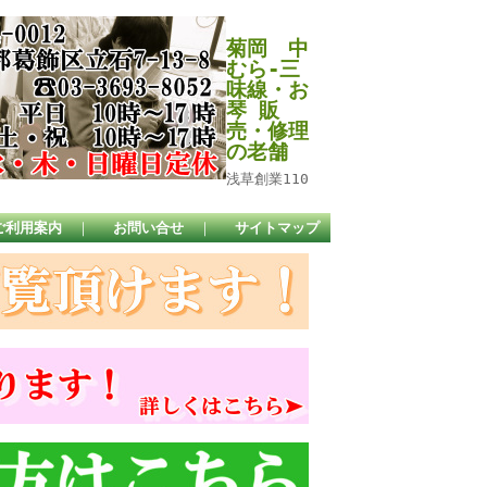
菊岡 中
むら-三
味線・お
琴 販
売・修理
の老舗
浅草創業110
ご利用案内
｜
お問い合せ
｜
サイトマップ