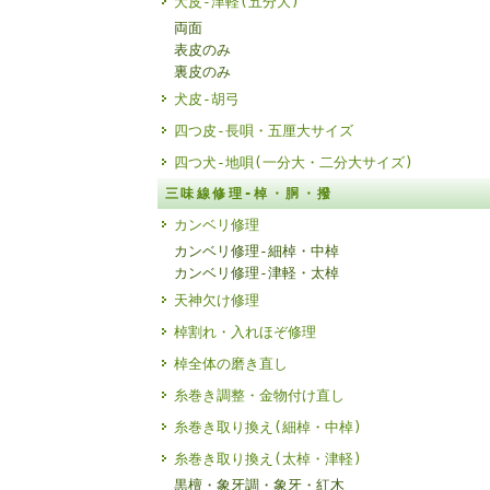
犬皮-津軽(五分大)
両面
表皮のみ
裏皮のみ
犬皮-胡弓
四つ皮-長唄・五厘大サイズ
四つ犬-地唄(一分大・二分大サイズ)
三味線修理-棹・胴・撥
カンベリ修理
カンベリ修理-細棹・中棹
カンベリ修理-津軽・太棹
天神欠け修理
棹割れ・入れほぞ修理
棹全体の磨き直し
糸巻き調整・金物付け直し
糸巻き取り換え(細棹・中棹)
糸巻き取り換え(太棹・津軽)
黒檀・象牙調・象牙・紅木