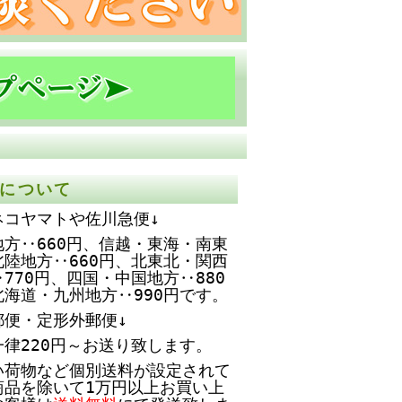
について
ネコヤマトや佐川急便↓
方‥660円、
信越・東海・南東
北陸地方‥660円、北東北・関西
770円、四国・中国地方‥880
北海道・九州地方‥990円です。
郵便・定形外郵便↓
一律220円～お送り致します。
い荷物など個別送料が設定されて
商品を除いて1万円以上お買い上