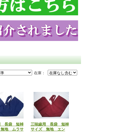
在庫：
用 長袋 短棹
三味線用 長袋 短棹
 無地 ムラサ
サイズ 無地 エン