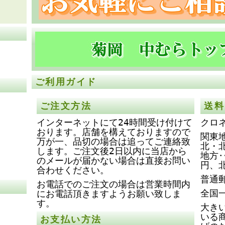
ご利用ガイド
ご注文方法
送料
インターネットにて24時間受け付けて
クロ
おります。店舗を構えておりますので
関東地
万が一、品切の場合は追ってご連絡致
北・
します。ご注文後2日以内に当店から
地方‥
のメールが届かない場合は直接お問い
円、
合わせください。
普通
お電話でのご注文の場合は営業時間内
全国
にお電話頂きますようお願い致しま
す。
大き
いる
お支払い方法