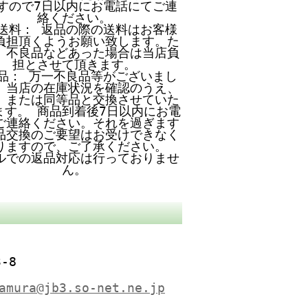
すので7日以内にお電話にてご連
絡ください。
送料： 返品の際の送料はお客様
負担頂くようお願い致します。た
、不良品などあった場合は当店負
担とさせて頂きます。
品： 万一不良品等がございまし
、当店の在庫状況を確認のうえ、
、または同等品と交換させていた
ます。 商品到着後7日以内にお電
ご連絡ください。それを過ぎます
品交換のご要望はお受けできなく
りますので、ご了承ください。
ルでの返品対応は行っておりませ
ん。
-8
amura@jb3.so-net.ne.jp