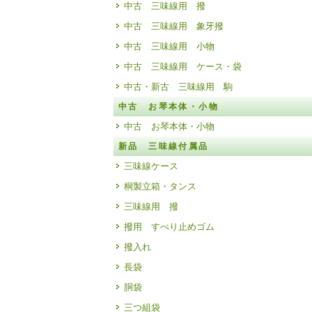
中古 三味線用 撥
中古 三味線用 象牙撥
中古 三味線用 小物
中古 三味線用 ケース・袋
中古・新古 三味線用 駒
中古 お琴本体・小物
中古 お琴本体・小物
新品 三味線付属品
三味線ケース
桐製立箱・タンス
三味線用 撥
撥用 すべり止めゴム
撥入れ
長袋
胴袋
三つ組袋