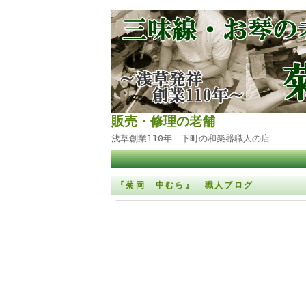
販売・修理の老舗
浅草創業110年 下町の和楽器職人の店
『菊岡 中むら』 職人ブログ