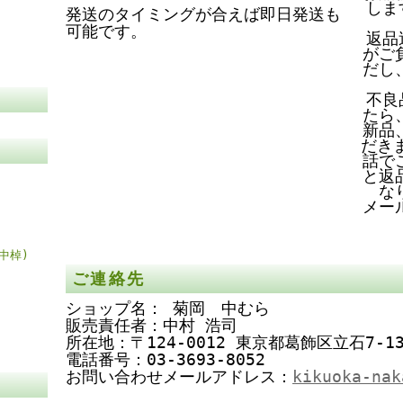
しま
発送のタイミングが合えば即日発送も
可能です。
返品
がご
だし
不良
たら
新品
だき
話で
と返
な
メー
中棹)
ご連絡先
ショップ名： 菊岡 中むら
販売責任者：中村 浩司
所在地：〒124-0012 東京都葛飾区立石7-13
電話番号：03-3693-8052
お問い合わせメールアドレス：
kikuoka-nak