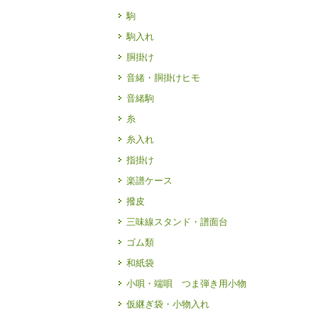
駒
駒入れ
胴掛け
音緒・胴掛けヒモ
音緒駒
糸
糸入れ
指掛け
楽譜ケース
撥皮
三味線スタンド・譜面台
ゴム類
和紙袋
小唄・端唄 つま弾き用小物
仮継ぎ袋・小物入れ