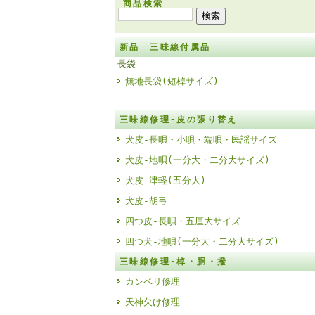
商品検索
新品 三味線付属品
長袋
無地長袋(短棹サイズ)
三味線修理-皮の張り替え
犬皮-長唄・小唄・端唄・民謡サイズ
犬皮-地唄(一分大・二分大サイズ)
犬皮-津軽(五分大)
犬皮-胡弓
四つ皮-長唄・五厘大サイズ
四つ犬-地唄(一分大・二分大サイズ)
三味線修理-棹・胴・撥
カンベリ修理
天神欠け修理