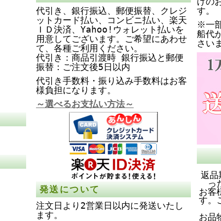
げの
代引き、銀行振込、郵便振替、クレジ
す。
ットカード払い、コンビニ払い、楽天
※一
ＩＤ決済、Yahoo!ウォレット払いを
船代
用意してございます。ご希望にあわせ
さい
て、各種ご利用ください。
代引き：商品引渡時 銀行振込と郵便
振替：ご注文後5日以内
代引き手数料・振り込み手数料はお客
様負担になります。
～選べるお支払い方法～
返品
っ
発送について
お客
す。
注文日より2営業日以内に発送いたし
ます。
お品