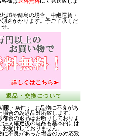
お客様は
送料無料
にて発送致しま
部地域や離島の場合、中継運賃・
が別途かかります。予ご了承くだ
ませ。
返品・交換について
期限・条件： お品物に不良があ
た場合のみ返品対応致します。
様都合の返品はお断りしておりま
ご注文確定後の返品も基本的には
お受けしておりません。
物に不良があった場合のみ対応致