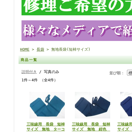
HOME
>
長袋
> 無地長袋(短棹サイズ)
商品一覧
説明付き
/ 写真のみ
並び順：
1件～4件 （全4件）
三味線用 長袋 短棹
三味線用 長袋 短棹
三味線
サイズ 無地 ターコ
サイズ 無地 紺色
サイズ