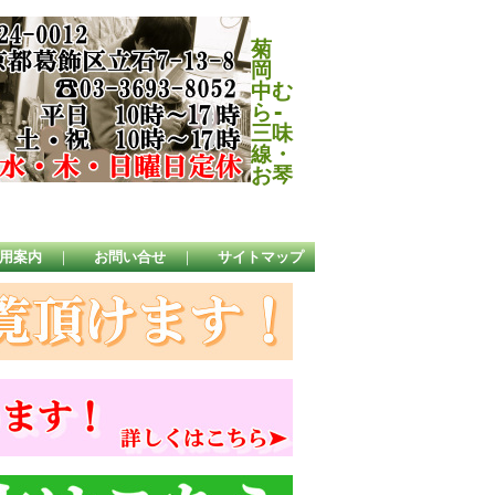
菊
岡
中む
ら-
三味
線・
お琴
用案内
｜
お問い合せ
｜
サイトマップ