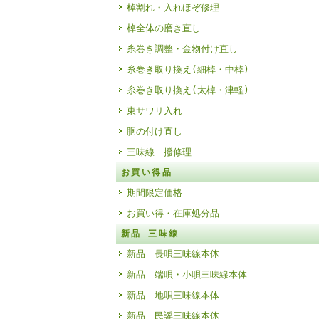
棹割れ・入れほぞ修理
棹全体の磨き直し
糸巻き調整・金物付け直し
糸巻き取り換え(細棹・中棹)
糸巻き取り換え(太棹・津軽)
東サワリ入れ
胴の付け直し
三味線 撥修理
お買い得品
期間限定価格
お買い得・在庫処分品
新品 三味線
新品 長唄三味線本体
新品 端唄・小唄三味線本体
新品 地唄三味線本体
新品 民謡三味線本体