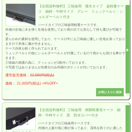
【全国送料無料】 三味線用 撥水タイプ 超軽量ケー
ス 細棹・中棹サイズ グレー リュックベルト・シ
ョルダーベルト付き
ハードタイプの三味線用軽量ケースです。
外側の生地に水を弾く生地を使用しており雨の日でも安心して持ち運びが可能で
す。
柔らかめの素材を使用しており、ケースの中にも三味線に優しい生地を張っており
ますので本体に傷が付きません。
ケース自体も軽く作られております。
リュックベルトの他にショルダーベルトが付属しているので肩からも掛ける事がで
きます。
三味線の保護の為に、クッションが1枚付いております。
※写真ではありませんが在庫分のみ内側のポケットが付いております。
通常販売価格：
22,000円(税込)
価格： 21,000円(税込)
<4%OFF>
【全国送料無料】 三味線用 桐製軽量長ケース 細
棹・中棹サイズ 黒 防水カバー付き
ハードタイプの三味線用ケースです。
内側の上蓋や底に桐が張ってあり、湿気を防ぐのに適した