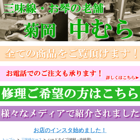
お店のインスタ始めました！
トップへ
>
三味線ケース
>
ハードタイプ(細棹・中棹用)