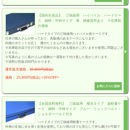
【国内生産品】 三味線用 ハイパイル ハードケー
ス 細棹・中棹サイズ 青 補修箇所あり ※在庫処
分価格
ハードタイプの三味線用ハイパイル長ケースです。
日本の職人さんが作っており、高級感のあるケースになります。
内側のポケットが広く、撥やたくさんの小物が入ります。
※在庫処分品ですので若干のゆがみなどある場合がございますが使用に問題はござ
いません。
※写真のように底のゴムの装飾が一度取れて付け直した音がございます。
※送料が別途1650円かかります。
通常販売価格：
30,800円(税込)
価格： 25,800円(税込)
<16%OFF>
【全国送料無料】 三味線用 撥水タイプ 超軽量ケ
ース 細棹・中棹サイズ ブルー リュックベルト・
ショルダーベルト付き
ハードタイプの三味線用軽量ケースです。
外側の生地に水を弾く生地を使用しており雨の日でも安心して持ち運びが可能で