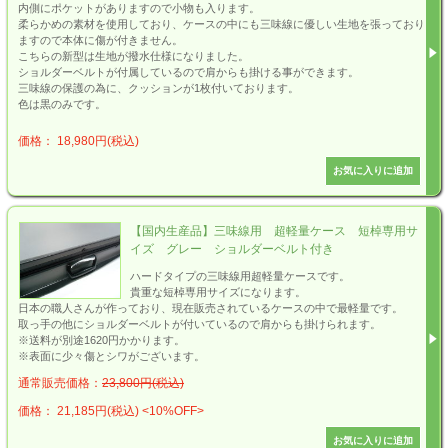
内側にポケットがありますので小物も入ります。
柔らかめの素材を使用しており、ケースの中にも三味線に優しい生地を張っており
ますので本体に傷が付きません。
こちらの新型は生地が撥水仕様になりました。
ショルダーベルトが付属しているので肩からも掛ける事ができます。
三味線の保護の為に、クッションが1枚付いております。
色は黒のみです。
価格： 18,980円(税込)
【国内生産品】三味線用 超軽量ケース 短棹専用サ
イズ グレー ショルダーベルト付き
ハードタイプの三味線用超軽量ケースです。
貴重な短棹専用サイズになります。
日本の職人さんが作っており、現在販売されているケースの中で最軽量です。
取っ手の他にショルダーベルトが付いているので肩からも掛けられます。
※送料が別途1620円かかります。
※表面に少々傷とシワがございます。
通常販売価格：
23,800円(税込)
価格： 21,185円(税込)
<10%OFF>