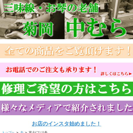
お店のインスタ始めました！
トップへ
>
糸
>
富士(フジ)糸