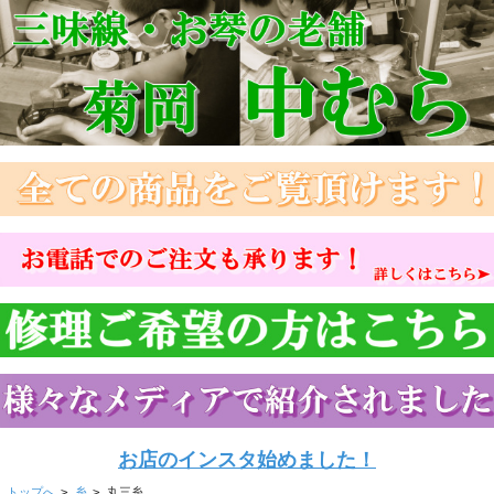
お店のインスタ始めました！
トップへ
>
糸
>
丸三糸