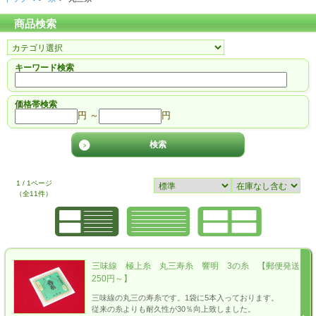
商品検索
キーワード検索
価格帯検索
円 ～
円
1 / 1ページ
（全11件）
三味線 極上糸 丸三寿糸 響明 3の糸 【郵便発送
250円～】
三味線の丸三の寿糸です。1袋に5本入っております。
従来の糸よりも耐久性が30％向上致しました。