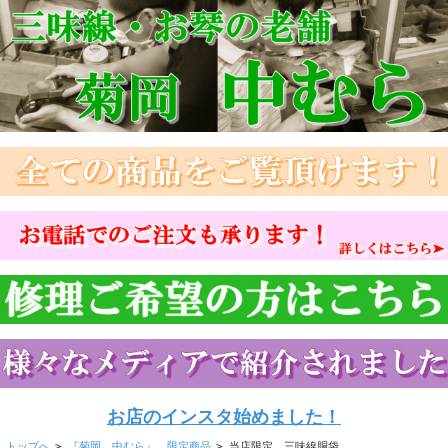
お店のインスタ始めました！
トップへ
>
『菊岡 中むら』 限定商品
>
当店限定 三味線胴袋