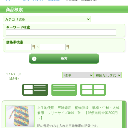
商品検索
キーワード検索
価格帯検索
円 ～
円
1 / 1ページ
（全3件）
上生地使用！三味線用 柄物胴袋 細棹・中棹・太棹
兼用 フリーサイズ044 鼓 【郵便送料全国200円
～】
胴の部分のみを入れる三味線用の胴袋です。