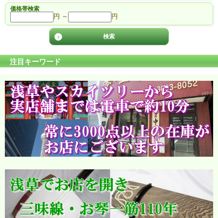
価格帯検索
円 ～
円
注目キーワード