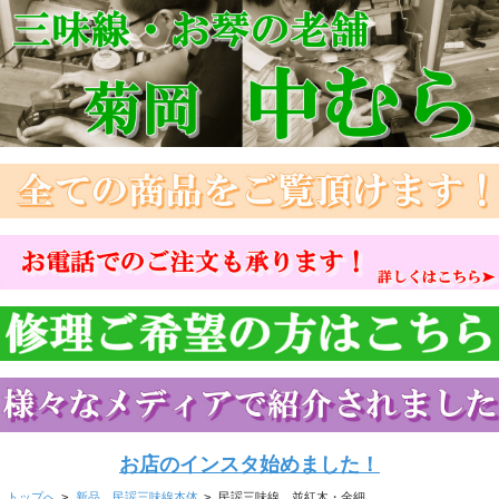
お店のインスタ始めました！
トップへ
>
新品 民謡三味線本体
>
民謡三味線 並紅木・金細