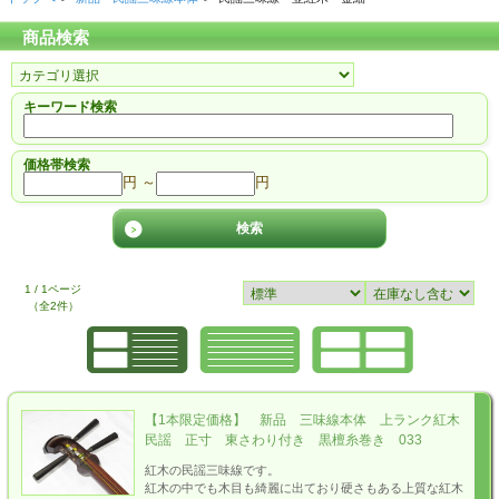
商品検索
キーワード検索
価格帯検索
円 ～
円
1 / 1ページ
（全2件）
【1本限定価格】 新品 三味線本体 上ランク紅木
民謡 正寸 東さわり付き 黒檀糸巻き 033
紅木の民謡三味線です。
紅木の中でも木目も綺麗に出ており硬さもある上質な紅木