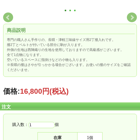
商品説明
専門の職人さん手作りの、長唄・津軽三味線サイズ用2丁撥入れです。
撥2丁とベルトが付いている部分に駒が入ります。
外側の生地は西陣織りの生地を使用しておりますので高級感がございます。
全て1点物になります。
空いているスペースに指掛けなどの小物も入ります。
※長唄の撥はさやが引っかかる場合がございます。お使いの撥のサイズをご確認
くださいませ。
価格:
16,800円
(税込)
注文
購入数：
個
在庫
1個