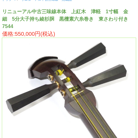
リニューアル中古三味線本体 上紅木 津軽 1寸幅 金
細 5分大子持ち綾杉胴 黒檀素六糸巻き 東さわり付き
7544
価格:550,000円(税込)