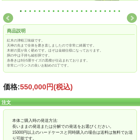
商品説明
紅木の津軽三味線です。
天神の先まで全体を磨き直しましたので非常に綺麗です。
木材の質が良く硬めです。ほぞは金細仕様になっております。
胴の中は子持ち綾杉胴です。
糸巻きは8分5厘サイズの黒檀が仕込まれております。
非常にバランスの良いお勧めの1丁です。
価格:
550,000円
(税込)
注文
本体ご購入時の発送方法:
長いままの発送または分解での発送をお選びください。
15000円以上のハードケースと同時購入の場合は送料は無料でお送
り可能です。