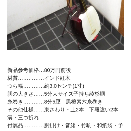
新品参考価格…80万円前後
材質……………インド紅木
つら幅…………約3.0センチ(1寸)
胴の大きさ……5分大サイズ子持ち綾杉胴
糸巻き…………8分5厘 黒檀素六糸巻き
その他仕様……東さわり・上2本 下段違い2本
溝・三つ折れ
付属品…………胴掛け・音緒・竹駒・和紙袋・予