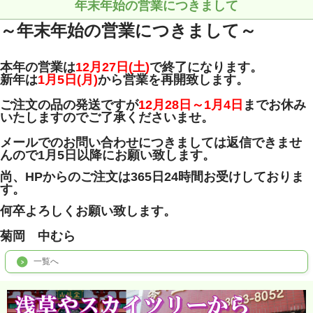
年末年始の営業につきまして
～年末年始の営業につきまして～
本年の営業は
12月27日(土)
で終了になります。
新年は
1月5日(月)
から営業を再開致します。
ご注文の品の発送ですが
12月28日～1月4日
までお休み
いたしますのでご了承くださいませ。
メールでのお問い合わせにつきましては返信できませ
んので1月5日以降にお願い致します。
尚、HPからのご注文は365日24時間お受けしておりま
す。
何卒よろしくお願い致します。
菊岡 中むら
一覧へ